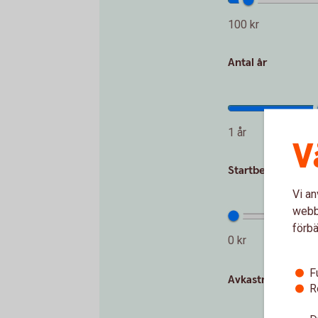
100 kr
Antal år
1 år
V
Startbelopp (kr)
Vi an
webbp
förbä
0 kr
F
Avkastning per år
R