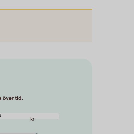
 över tid.
kr