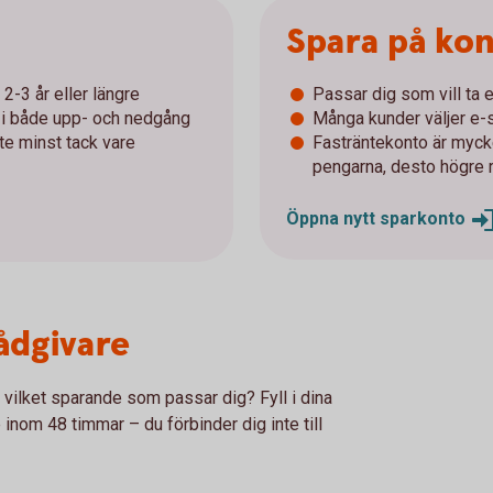
Spara på ko
2-3 år eller längre
Passar dig som vill ta e
r i både upp- och nedgång
Många kunder väljer e-s
nte minst tack vare
Fasträntekonto är mycke
pengarna, desto högre 
Öppna nytt
sparkonto
rådgivare
r vilket sparande som passar dig? Fyll i dina
 inom 48 timmar – du förbinder dig inte till