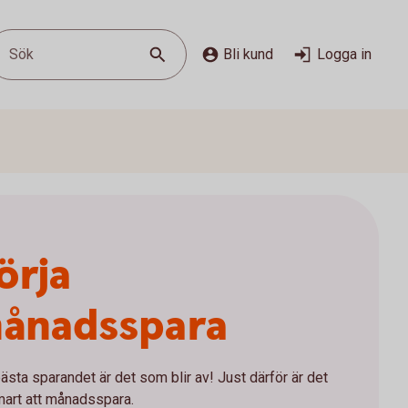
Sök
Bli kund
Logga in
örja
ånadsspara
ästa sparandet är det som blir av! Just därför är det
mart att månadsspara.