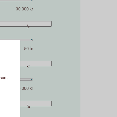
30 000 kr
år
50 år
kr
a som
2 000 000 kr
%