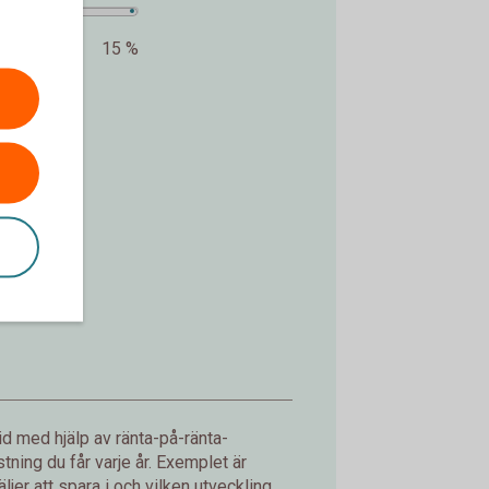
15 %
kr.
d med hjälp av ränta-på-ränta-
ning du får varje år. Exemplet är
jer att spara i och vilken utveckling