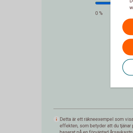
D
w
0 %
In
Detta är ett räkneexempel som visar
effekten, som betyder att du tjänar
baserat på en förväntad årsavkastnin