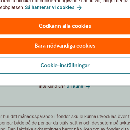
u kan ta tillbaka ditt cookie-medgivande när du vill, längst ner på
ebbplatsen.
Så hanterar vi
cookies
Godkänn alla cookies
Förväntat sparbelopp om 10 år
172 019 kr
Bara nödvändiga cookies
sättningar från dig är 120 000 kr.
Förväntad avkastning är +52 019 
Cookie-inställningar
Logga in och börja månadsspara
Inte kund än?
Bli
kund
 hur ditt månadssparande i fonder skulle kunna utvecklas över ti
 pengar både på de pengar du själv satt in och dessutom på avkast
g. Den faktiska avkastningen beror på vilken typ av fonder du väl