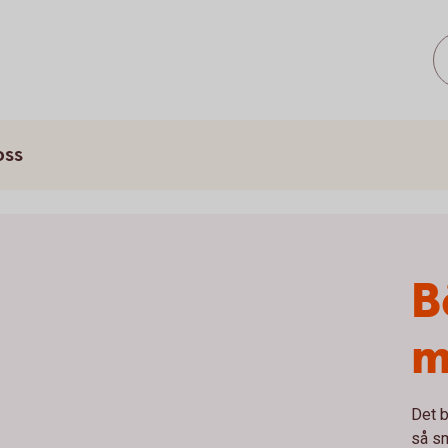
oss
B
m
Det b
så s