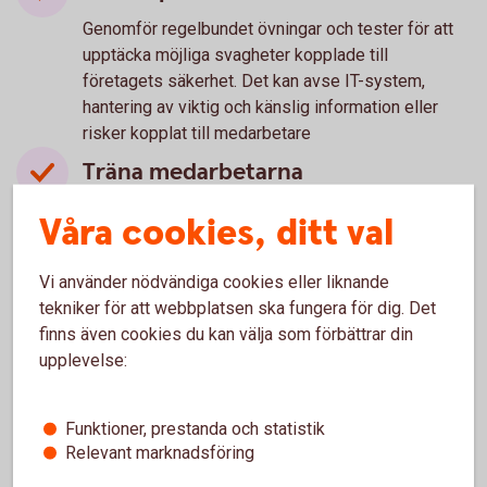
Genomför regelbundet övningar och tester för att
upptäcka möjliga svagheter kopplade till
företagets säkerhet. Det kan avse IT-system,
hantering av viktig och känslig information eller
risker kopplat till medarbetare
Träna medarbetarna
Utbilda dina medarbetare regelbundet i era
Våra cookies, ditt val
kontrollprocesser. Både för att alla ska veta hur de
ska agera i vissa situationer, och risker de bör vara
Vi använder nödvändiga cookies eller liknande
extra uppmärksamma på. Särskilt om de innehar
tekniker för att webbplatsen ska fungera för dig. Det
känsliga positioner med större befogenhet. Till
finns även cookies du kan välja som förbättrar din
exempel Ekonomi- eller IT-personal.
upplevelse:
Om det ändå händer - spara
underlag
Funktioner, prestanda och statistik
Om företaget trots allt blir utsatt, kontakta
Relevant marknadsföring
omgående banken och informera vad som hänt.