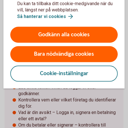
Du kan ta tillbaka ditt cookie-medgivande när du
Särskilt om det försvunnit pengar. Spara och
vill, längst ner på webbplatsen.
dokumentera så mycket information som möjligt
Så hanterar vi
cookies
för att kunna överlämna till brottsutredande
myndigheter i jakten på förövarna.
Godkänn alla cookies
Bara nödvändiga cookies
Tips för Mobilt BankID och
säkerhetsdosan
Cookie-inställningar
Använd aldrig e-legitimation (Mobilt BankID) eller
säkerhetsdosan om någon oväntat kontaktar dig.
Läs alltid texten innan du loggar in eller
godkänner.
Kontrollera vem eller vilket företag du identifierar
dig för.
Vad är din avsikt – Logga in, signera en betalning
eller ett avtal?
Om du betalar eller signerar – kontrollera till