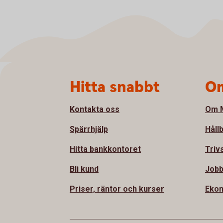
Sidfot
Hitta snabbt
Om
Kontakta oss
Om M
Spärrhjälp
Håll
Hitta bankkontoret
Triv
Bli kund
Jobb
Priser, räntor och kurser
Ekon