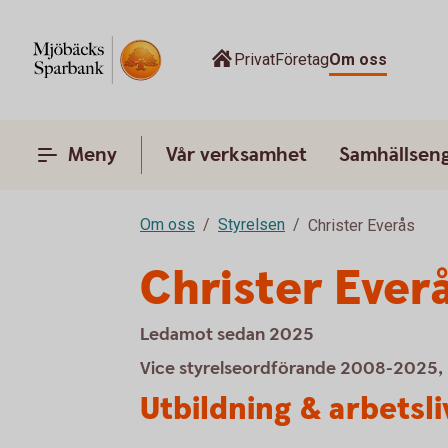
Privat
Företag
Om oss
Meny
Vår verksamhet
Samhällsen
Om oss
Styrelsen
Christer Everås
Christer Ever
Ledamot sedan 2025
Vice styrelseordförande 2008-2025,
Utbildning & arbetsl