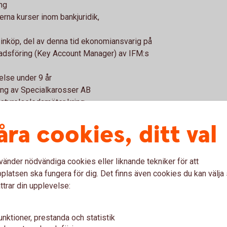
ng
erna kurser inom bankjuridik,
inköp, del av denna tid ekonomiansvarig på
nadsföring (Key Account Manager) av IFM:s
else under 9 år
ing av Specialkarosser AB
 styrelseledamöter kring
åra cookies, ditt val
ildning
en
vänder nödvändiga cookies eller liknande tekniker för att
latsen ska fungera för dig. Det finns även cookies du kan välj
.
ttrar din upplevelse:
unktioner, prestanda och statistik