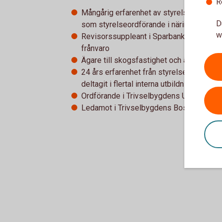
R
Mångårig erfarenhet av styrelsearbete o
D
som styrelseordförande i näringslivsutv
w
Revisorssuppleant i Sparbank varav del av
frånvaro
Ägare till skogsfastighet och är väl insa
24 års erfarenhet från styrelsearbete i
deltagit i flertal interna utbildningar
Ordförande i Trivselbygdens Utveckling
Ledamot i Trivselbygdens Bostad AB