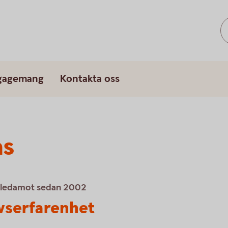
gagemang
Kontakta oss
ås
 ledamot sedan 2002
ivserfarenhet