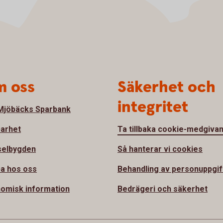
 oss
Säkerhet och
integritet
jöbäcks Sparbank
barhet
Ta tillbaka cookie-medgiva
selbygden
Så hanterar vi cookies
a hos oss
Behandling av personuppgif
omisk information
Bedrägeri och säkerhet