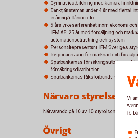
Gymnasieutbildning med kameral inriktni
Banktjänsteman under 4 år med flertal int
inlåning/utlåning etc
5 års yrkeserfarenhet inom ekonomi och 
IFM AB. 25 år med försäljning och mark
automationsutrustning och system
Personalrepresentant IFM Sveriges styr
Regionansvarig för marknad och försäljn
Sparbankernas försäkringsutbildning för
försäkringsdistribution
V
Sparbankernas Riksförbunds styrelseutb
Närvaro styrelsemöt
Vi an
webbp
Närvarande på 10 av 10 styrelsemöten 2025
förbä
Övrigt
F