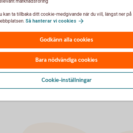
elevant marknadsföring
ch revisorsuppdrag inom föreningslivet och
u kan ta tillbaka ditt cookie-medgivande när du vill, längst ner på
ecklingsföretag
ebbplatsen.
Så hanterar vi cookies
 tiden tillförordnad under ordinarie revisors
tt i ekonomiska frågor kring skogsnäring
Godkänn alla cookies
 Sparbank, inom ramen av styrelseuppdraget
 AB
Bara nödvändiga cookies
Cookie-inställningar