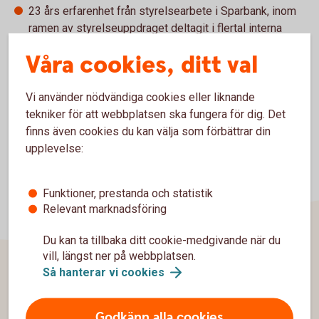
23 års erfarenhet från styrelsearbete i Sparbank, inom
ramen av styrelseuppdraget deltagit i flertal interna
utbildningar
Våra cookies, ditt val
Ledamot i Trivselbygdens Bostad AB
Vi använder nödvändiga cookies eller liknande
tekniker för att webbplatsen ska fungera för dig. Det
finns även cookies du kan välja som förbättrar din
upplevelse:
Funktioner, prestanda och statistik
Relevant marknadsföring
Du kan ta tillbaka ditt cookie-medgivande när du
vill, längst ner på webbplatsen.
Så hanterar vi
cookies
Sidfot
Hitta snabbt
Godkänn alla cookies