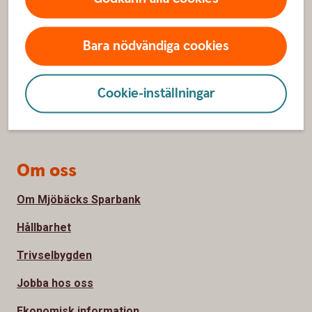
Kontakta oss
Spärrhjälp
Bara nödvändiga cookies
Hitta bankkontoret
Bli kund
Cookie-inställningar
Priser, räntor och kurser
Om oss
Om Mjöbäcks Sparbank
Hållbarhet
Trivselbygden
Jobba hos oss
Ekonomisk information