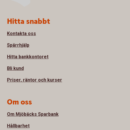
Sidfot
Hitta snabbt
Kontakta oss
Spärrhjälp
Hitta bankkontoret
Bli kund
Priser, räntor och kurser
Om oss
Om Mjöbäcks Sparbank
Hållbarhet