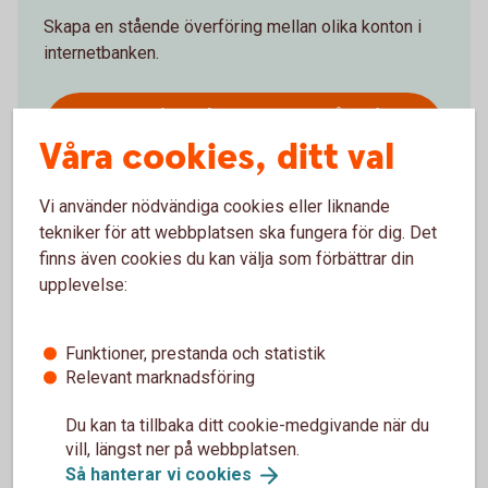
Skapa en stående överföring mellan olika konton i
internetbanken.
Logga in och starta en stående
överföring
Våra cookies, ditt val
Vi använder nödvändiga cookies eller liknande
tekniker för att webbplatsen ska fungera för dig. Det
finns även cookies du kan välja som förbättrar din
upplevelse:
Ring oss
Se under fliken Kontakta oss/Öppettider
Funktioner, prestanda och statistik
Relevant marknadsföring
Ring 0325-327 00 om stående överföring
Logga in och aktivera
telefontjänst
Du kan ta tillbaka ditt cookie-medgivande när du
vill, längst ner på webbplatsen.
Så hanterar vi
cookies