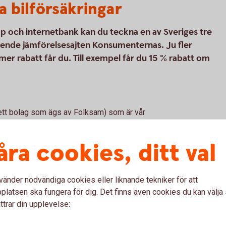
a bilförsäkringar
p och internetbank kan du teckna en av Sveriges tre
roende jämförelsesajten Konsumenternas. Ju fler
mer rabatt får du. Till exempel får du 15 % rabatt om
(ett bolag som ägs av Folksam) som är vår
kringar. Tre Kronor Försäkring AB är
försäkringsförmedlare. Bilförsäkringen är
åra cookies, ditt val
ngen vi erbjuder kan tecknas för alla
vänder nödvändiga cookies eller liknande tekniker för att
latsen ska fungera för dig. Det finns även cookies du kan välj
ttrar din upplevelse: