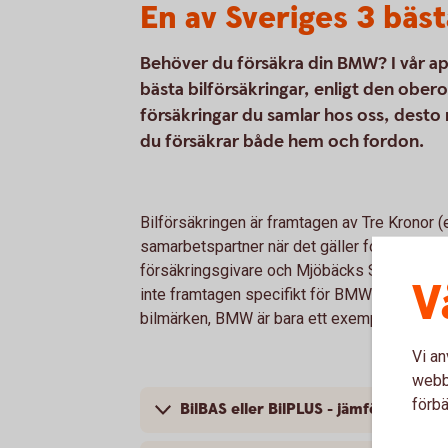
En av Sveriges 3 bäst
Behöver du försäkra din BMW? I vår ap
bästa bilförsäkringar, enligt den obe
försäkringar du samlar hos oss, desto 
du försäkrar både hem och fordon.
Bilförsäkringen är framtagen av Tre Kronor 
samarbetspartner när det gäller fordonsförsä
försäkringsgivare och Mjöbäcks Sparbank är 
V
inte framtagen specifikt för BMW; bilförsäkri
bilmärken, BMW är bara ett exempel.
Vi an
webbp
förbä
BilBAS eller BilPLUS - jämför innehåll