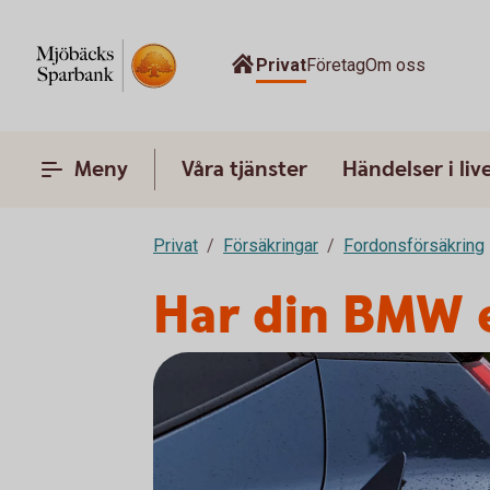
Privat
Företag
Om oss
Meny
Våra tjänster
Händelser i liv
Privat
Försäkringar
Fordonsförsäkring
Har din BMW e