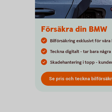
Försäkra din BMW
Bilförsäkring exklusivt för vår
Teckna digitalt - tar bara någr
Skadehantering i topp - kunder
Se pris och teckna
bilförsäk