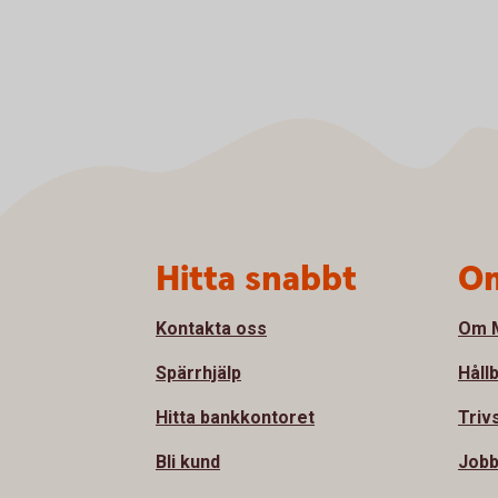
Sidfot
Hitta snabbt
Om
Kontakta oss
Om M
Spärrhjälp
Håll
Hitta bankkontoret
Triv
Bli kund
Jobb