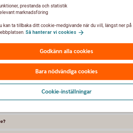
unktioner, prestanda och statistik
elevant marknadsföring
u kan ta tillbaka ditt cookie-medgivande när du vill, längst ner på
ebbplatsen.
Så hanterar vi
cookies
Godkänn alla cookies
t försäkra BMW
Bara nödvändiga cookies
 skillnad på försäkringarna?
kring att gälla?
Cookie-inställningar
ramme, täcker bilförsäkringen då?
ge?