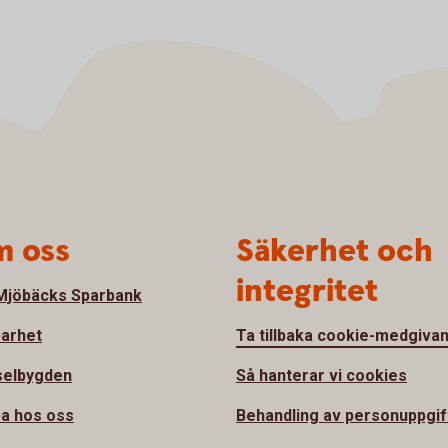
 oss
Säkerhet och
integritet
jöbäcks Sparbank
barhet
Ta tillbaka cookie-medgiva
selbygden
Så hanterar vi cookies
a hos oss
Behandling av personuppgif