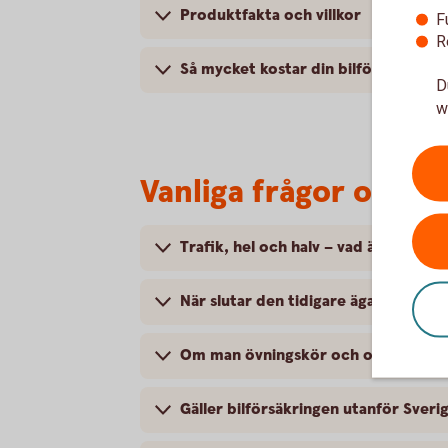
Produktfakta och villkor
F
R
Så mycket kostar din bilförsäkring
D
w
Vanliga frågor om at
Trafik, hel och halv – vad är det för
När slutar den tidigare ägarens försä
Om man övningskör och olyckan är f
Gäller bilförsäkringen utanför Sveri