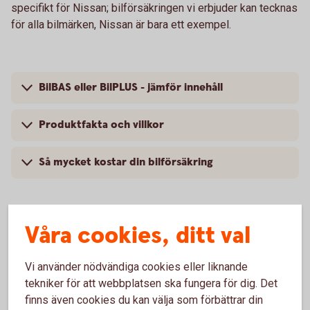
specifikt för Nissan; bilförsäkringen vi erbjuder kan tecknas
för alla bilmärken, Nissan är bara ett exempel.
BilBAS eller BilPLUS - jämför innehåll
Produktfakta och villkor
Så mycket kostar din bilförsäkring
Våra cookies, ditt val
Vanliga frågor om att försäkra
Nissan
Vi använder nödvändiga cookies eller liknande
tekniker för att webbplatsen ska fungera för dig. Det
finns även cookies du kan välja som förbättrar din
Trafik, hel och halv – vad är det för skillnad på