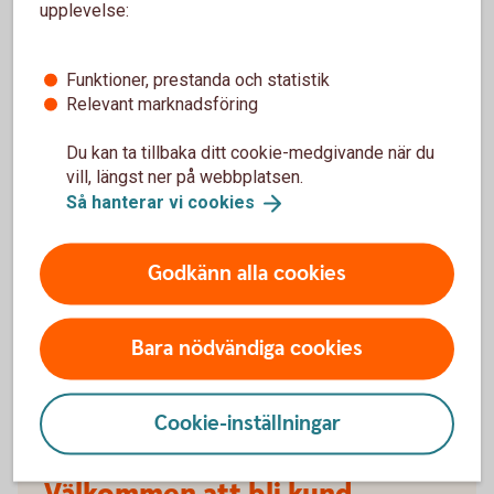
upplevelse:
försäkringarna?
När slutar den tidigare ägarens försäkring att
Funktioner, prestanda och statistik
gälla?
Relevant marknadsföring
Du kan ta tillbaka ditt cookie-medgivande när du
Om man övningskör och olyckan är framme,
vill, längst ner på webbplatsen.
täcker bilförsäkringen då?
Så hanterar vi
cookies
Gäller bilförsäkringen utanför Sverige?
Godkänn alla cookies
Täcker försäkringen viltolyckor?
Bara nödvändiga cookies
Vilka bilar har en vagnskadegaranti?
Cookie-inställningar