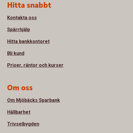
Sidfot
Hitta snabbt
Kontakta oss
Spärrhjälp
Hitta bankkontoret
Bli kund
Priser, räntor och kurser
Om oss
Om Mjöbäcks Sparbank
Hållbarhet
Trivselbygden