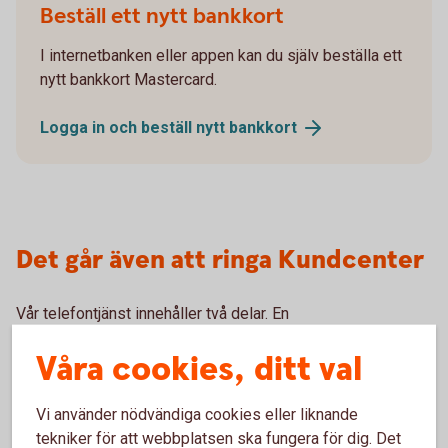
Beställ ett nytt bankkort
I internetbanken eller appen kan du själv beställa ett
nytt bankkort Mastercard.
Logga in och beställ nytt
bankkort
Det går även att ringa Kundcenter
Vår telefontjänst innehåller två delar. En
självbetjäningstjänst där du kan få saldo och transaktioner
Våra cookies, ditt val
upplästa genom knappval och tjänsten personlig service
där du får hjälp och rådgivning av våra rådgivare.
Vi använder nödvändiga cookies eller liknande
tekniker för att webbplatsen ska fungera för dig. Det