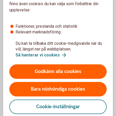
finns även cookies du kan välja som förbättrar din
Anslut dig till Kundcenter
upplevelse:
Om du inte redan är ansluten till vår telefontjänst,
börja med det. Du ansluter dig i internetbanken.
Funktioner, prestanda och statistik
Klicka på knapparna Aktivera när du är inloggad.
Relevant marknadsföring
Logga in och anslut dig till vår
telefontjänst
Du kan ta tillbaka ditt cookie-medgivande när du
Använd en kod för att legitimera dig
vill, längst ner på webbplatsen.
När du ringer till Kundcenter kan du välja att
Så hanterar vi
cookies
legitimera dig med Mobilt BankID eller med en
PIN-kod.
Godkänn alla cookies
Skaffa Mobilt BankID
Bara nödvändiga cookies
Gör så här för att skaffa Mobilt
BankID
Cookie-inställningar
Skaffa PIN-kod