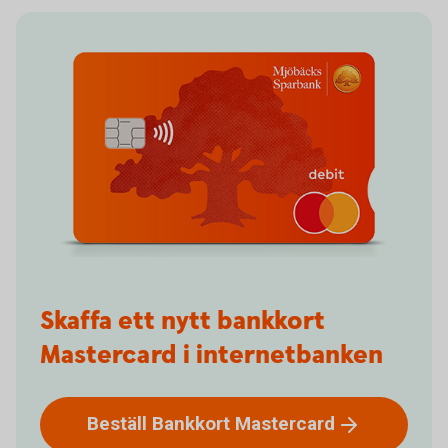
Skaffa ett nytt bankkort
Mastercard i internetbanken
Beställ Bankkort
Mastercard