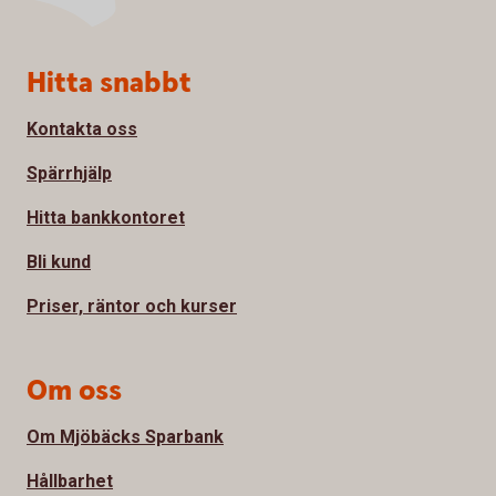
Sidfot
Hitta snabbt
Kontakta oss
Spärrhjälp
Hitta bankkontoret
Bli kund
Priser, räntor och kurser
Om oss
Om Mjöbäcks Sparbank
Hållbarhet