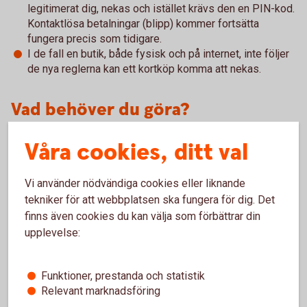
legitimerat dig, nekas och istället krävs den en PIN-kod.
Kontaktlösa betalningar (blipp) kommer fortsätta
fungera precis som tidigare.
I de fall en butik, både fysisk och på internet, inte följer
de nya reglerna kan ett kortköp komma att nekas.
Vad behöver du göra?
Var säker på att du kan PIN-koden till ditt kort. Om du
Våra cookies, ditt val
handlar på Internet se till att du har tillgång till Mobilt
BankID.
Vi använder nödvändiga cookies eller liknande
tekniker för att webbplatsen ska fungera för dig. Det
Tänk också på att ditt kort måste vara öppet för internetköp
finns även cookies du kan välja som förbättrar din
när du handlar på internet. Det gör du enkelt i appen eller
upplevelse:
internetbanken under Kort.
Viktigt att tänka på
Funktioner, prestanda och statistik
Relevant marknadsföring
Lämna aldrig ut kort eller uppgifter om ditt kort till någon