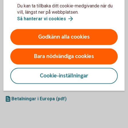
Du kan ta tillbaka ditt cookie-medgivande när du
annan, till exempel PIN-kod, kortnummer, CVC-kod eller
vill, längst ner på webbplatsen.
de koder som genereras av din säkerhetsdosa. Oavsett
hur trovärdig kontakten verkar vara. Kontakta alltid oss
Så hanterar vi
cookies
om du är osäker.
Se till att vi har aktuella kontaktuppgifter till dig, som
Godkänn alla cookies
telefonnummer och e-post.
Logga aldrig in på internetbanken eller appen och
använd aldrig säkerhetsdosa eller Mobilt BankID på
Bara nödvändiga cookies
uppmaning av någon som kontaktar dig.
Cookie-inställningar
Mer information
Betalningar i Europa (pdf)