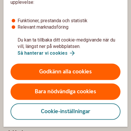
Sidfot
Hitta snabbt
upplevelse:
Kontakta oss
Funktioner, prestanda och statistik
Relevant marknadsföring
Spärrhjälp
Hitta bankkontoret
Du kan ta tillbaka ditt cookie-medgivande när du
vill, längst ner på webbplatsen.
Bli kund
Så hanterar vi
cookies
Priser, räntor och kurser
Godkänn alla cookies
Om oss
Bara nödvändiga cookies
Om Mjöbäcks Sparbank
Hållbarhet
Cookie-inställningar
Trivselbygden