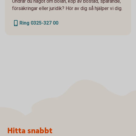
Undrar du något om bolån, köp av bostad, sparande,
försäkringar eller juridik? Hör av dig så hjälper vi dig.
Ring 0325-327 00
Sidfot
Hitta snabbt