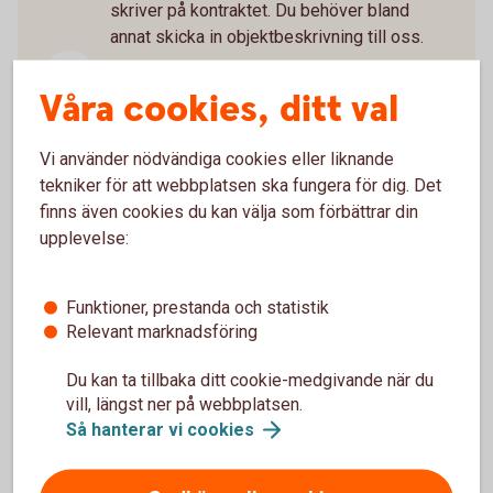
skriver på kontraktet. Du behöver bland
annat skicka in objektbeskrivning till oss.
Boka bolånerådgivning
Våra cookies, ditt val
Som ny bostadsägare är det mycket att ta
ställning till. Boka gärna en bolånerådgivning
Vi använder nödvändiga cookies eller liknande
med oss så går vi igenom allt du behöver
tekniker för att webbplatsen ska fungera för dig. Det
tänka på kring din nya bostad som till
finns även cookies du kan välja som förbättrar din
exempel kreditupplägg, försäkringar och
upplevelse:
sparande.
Funktioner, prestanda och statistik
Glöm inte juridiken
Relevant marknadsföring
Köper du bostad tillsammans? Glöm inte
Du kan ta tillbaka ditt cookie-medgivande när du
juridiken. Vi kan hjälpa dig med avtal som
vill, längst ner på webbplatsen.
reglerar ägande, ekonomiskt ansvar och hur
Så hanterar vi
cookies
eventuell vinst eller förlust delas vid
försäljning.
Familjejuridik