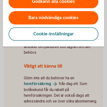
Godkänn alla cookies
5 tips när du flyttar
ihop
Tillträde
Bara nödvändiga cookies
Snart får du nycklarna till ditt nya hem.
Mäklaren bokar tid för tillträdet. För att
tillträdet inte ska bli försenat – skicka
Cookie-inställningar
tillbaka lånehandlingarna så snart du kan. Du
får dem cirka 10 dagar innan tillträdet. Vi
ansöker om pantbrev och lagfart om det
behövs.
Viktigt att känna till
Glöm inte att du behöver ha en
hemförsäkring
från dag ett. Som
bolånekund får du rabatt på
hemförsäkringen. Det är också dags att
adressändra och se över olika abonnemang.