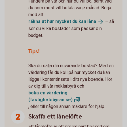
Fundera på var och hur du vill bo, samt vad
du som mest vill betala varje månad. Börja
med att
räkna ut hur mycket du kan
låna
– så
ser du vilka bostäder som passar din
budget.
Tips!
Ska du sälja din nuvarande bostad? Med en
värdering får du koll på hur mycket du kan
lägga i kontantinsats i ditt nya boende. Hör
av dig till vår mäklarbyrå och
boka en värdering
(fastighetsbyran.se)
, eller till någon annan mäklare för hjälp.
Skaffa ett lånelöfte
Ett lånelöfte är ett preliminärt besked om