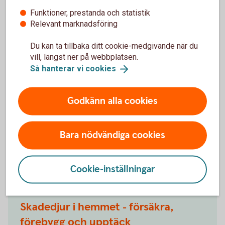
Funktioner, prestanda och statistik
Skillnad mellan säkerhet och
Relevant marknadsföring
katastrof
Du kan ta tillbaka ditt cookie-medgivande när du
vill, längst ner på webbplatsen.
Genom att vidta dessa förebyggande åtgärder kan du
Så hanterar vi
cookies
avsevärt minska risken för bränder och skydda liv och
egendom. Brandsäkerhet är en gemensam ansträngning
Godkänn alla cookies
som kräver medvetenhet och engagemang från alla
medlemmar i hemmet. Ta inte lätt på dessa åtgärder – de
kan vara skillnaden mellan säkerhet och katastrof.
Bara nödvändiga cookies
Andra läste också
Cookie-inställningar
Skadedjur i hemmet - försäkra,
förebygg och upptäck