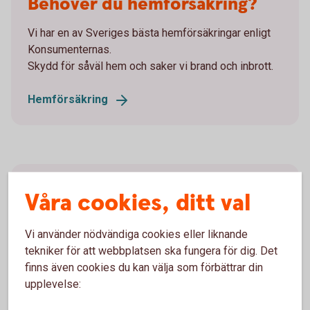
Behöver du hemförsäkring?
Vi har en av Sveriges bästa hemförsäkringar enligt
Konsumenternas.
Skydd för såväl hem och saker vi brand och inbrott.
Hemförsäkring
Jämför försäkringar
Våra cookies, ditt val
Är det svårt att veta vilken försäkring du ska välja?
Vi använder nödvändiga cookies eller liknande
tekniker för att webbplatsen ska fungera för dig. Det
Jämför försäkringar hos
finns även cookies du kan välja som förbättrar din
Konsumenternas.se
upplevelse: