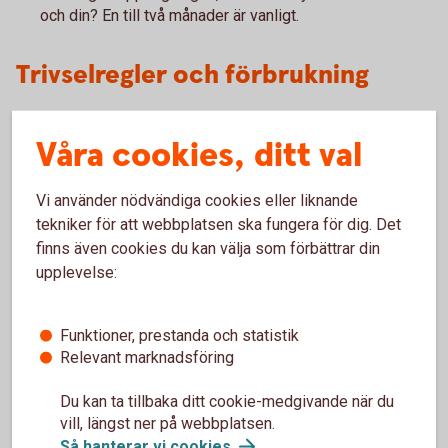
och din? En till två månader är vanligt.
Trivselregler och förbrukning
Har du lätt att anpassa dig? Vad händer om du bjuder över
Våra cookies, ditt val
vänner? Och får man ”låna” mat från någon annan?
När man bor i kollektiv finns det normalt flera gemensamma
Vi använder nödvändiga cookies eller liknande
ytor, som kök, badrum och vardagsrum. Prata och kom
tekniker för att webbplatsen ska fungera för dig. Det
överens om trivselregler, städdagar och underhåll.
finns även cookies du kan välja som förbättrar din
upplevelse:
Att vara inneboende hos någon annan eller kanske hemma
hos föräldrar kan spara pengar jämfört med ett eget
boende. Men det kan vara lätt att glömma bort att föräldrar
Funktioner, prestanda och statistik
betalar din elförbrukning, mat om du äter hemma, tv,
Relevant marknadsföring
streamingtjänster, försäkringar och andra utgifter som är
förknippat med boendet.
Du kan ta tillbaka ditt cookie-medgivande när du
vill, längst ner på webbplatsen.
Så hanterar vi
cookies