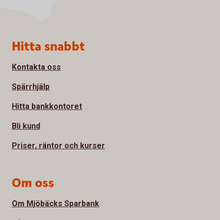
Sidfot
Hitta snabbt
Kontakta oss
Spärrhjälp
Hitta bankkontoret
Bli kund
Priser, räntor och kurser
Om oss
Om Mjöbäcks Sparbank