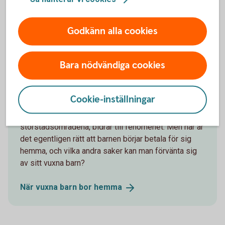
Godkänn alla cookies
Andra läser också
Bara nödvändiga cookies
När vuxna barn bor hemma
Cookie-inställningar
Att vuxna barn bor hemma är idag ingen ovanlighet.
En tuff bostadsmarknad, framförallt i
storstadsområdena, bidrar till fenomenet. Men när är
det egentligen rätt att barnen börjar betala för sig
hemma, och vilka andra saker kan man förvänta sig
av sitt vuxna barn?
När vuxna barn bor
hemma