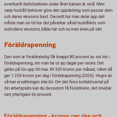
eventuellt deltidsarbete under åren barnen är små. Men
varje hushåll behöver göra den uppdelning som passar dem
och deras ekonomi bäst. Oavsett hur man delar upp det
måste man se till hur det påverkar såväl hushållets som
individens ekonomi, både här och nu men även på sikt.
Föräldrapenning
Den som är föräldraledig får knappt 80 procent av sin lön i
föräldrapenning, om man tar ut sju dagar per vecka. Det
gäller på lön upp till max 49 300 kronor per månad, vilket då
ger 1 259 kronor per dag i föräldrapenning (2026). Högre än
så kan ersättningen inte bli. Om det finns kollektivavtal på
din arbetsplats kan du dessutom få föräldralön, det innebär
runt ytterligare tio procent.
Föräldrapenning - kronor per dag och