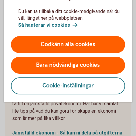
Du kan ta tillbaka ditt cookie-medgivande när du
vill, längst ner på webbplatsen.
Så hanterar vi cookies
Godkänn alla cookies
1134459340
Jämställd ekonomi – och
Bara nödvändiga cookies
vägen dit!
Cookie-inställningar
Med olika inkomster, karriärsbanor och
förutsättningar att vara ledig är det inte alltid lätt att
få till en jämställd privatekonomi. Här har vi samlat
lite tips på vad du kan göra för skapa en ekonomi
som är mer på lika villkor.
Jämställd ekonomi - Så kan ni dela på utgifterna