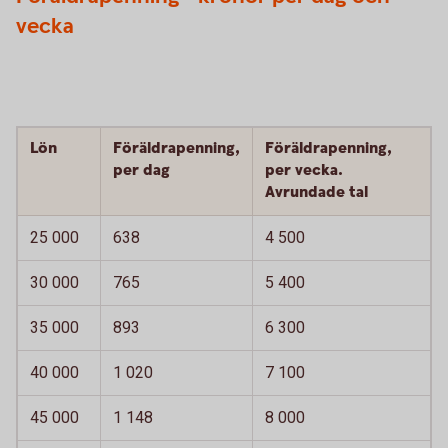
vecka
Lön
Föräldrapenning,
Föräldrapenning,
per dag
per vecka.
Avrundade tal
25 000
638
4 500
30 000
765
5 400
35 000
893
6 300
40 000
1 020
7 100
45 000
1 148
8 000