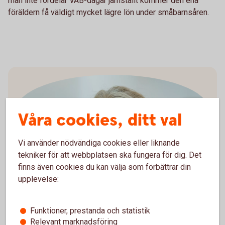
man inte fördelar VAB-dagar jämställt kommer den ena
föräldern få väldigt mycket lägre lön under småbarnsåren.
Våra cookies, ditt val
Vi använder nödvändiga cookies eller liknande
Madelén Falkenhäll
tekniker för att webbplatsen ska fungera för dig. Det
finns även cookies du kan välja som förbättrar din
Ekonom för Finansiell hälsa
upplevelse:
Funktioner, prestanda och statistik
Relevant marknadsföring