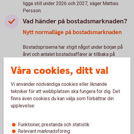
ligga still under 2026 och 2027, säger Mattias
Persson.
Vad händer på bostadsmarknaden?
Nytt normalläge på bostadsmarknaden
Bostadspriserna har stigit något under början på
året och antalet bostadsaffärer är tillbaka på
normala nivåer, men säljtiderna är fortfarande
Våra cookies, ditt val
längre än normalt. Med stöd av stigande köpkraft,
stabila räntor och lättade bolåneregler väntas
aktiviteten på bostadsmarknaden öka något i år
Vi använder nödvändiga cookies eller liknande
jämfört med i fjol.
tekniker för att webbplatsen ska fungera för dig. Det
finns även cookies du kan välja som förbättrar din
– Vi räknar med att bostadspriserna stiger med
upplevelse:
omkring 3 procent både i år och nästa år. Samtidigt
hålls prisuppgången tillbaka av en ökad
riskmedvetenhet hos hushållen samt högre räntor
Funktioner, prestanda och statistik
än under lågränteperioden, säger Mattias Persson.
Relevant marknadsföring