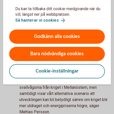
Vad händer med svensk ekonomi?
Du kan ta tillbaka ditt cookie-medgivande när du
vill, längst ner på webbplatsen.
Svensk ekonomi har motståndskraft
Så hanterar vi cookies
Den senaste tidens utveckling av kriget i
Mellanöstern bedöms dämpa tillväxten i närtid,
Godkänn alla cookies
varefter återhämtningen väntas ta fart på nytt.
Sammantaget räknar Swedbank med att BNP ökar
med 1,8 procent i år och 2,4 procent nästa år.
Bara nödvändiga cookies
Offentliga investeringar väntas förbli ett viktigt
bidrag till tillväxten även framöver, med en samlad
Cookie-inställningar
ökning på omkring 6,5 procent i år och nästa år.
– Svensk ekonomi är relativt motståndskraftig mot
svallvågorna från kriget i Mellanöstern, men
samtidigt visar vårt alternativa scenario att
utvecklingen kan bli betydligt sämre om kriget blir
mer utdraget och energipriserna högre, säger
Mattias Persson.