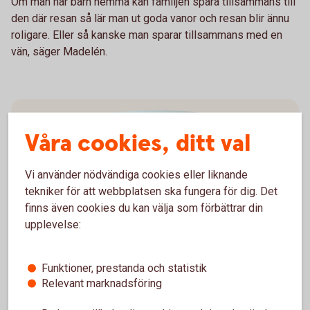
Om man har barn hemma kan familjen spara tillsammans till
den där resan så lär man ut goda vanor och resan blir ännu
roligare. Eller så kanske man sparar tillsammans med en
vän, säger Madelén.
Våra cookies, ditt val
Vi använder nödvändiga cookies eller liknande
tekniker för att webbplatsen ska fungera för dig. Det
finns även cookies du kan välja som förbättrar din
Madelén Falkenhäll
upplevelse:
Ekonom för Finansiell hälsa
Funktioner, prestanda och statistik
Relevant marknadsföring