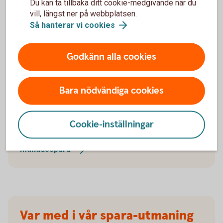
"En bra tumregel är att spara
Du kan ta tillbaka ditt cookie-medgivande när du
vill, längst ner på webbplatsen.
ungefär
10
procent
av din lön
Så hanterar vi
cookies
efter skatt."
Godkänn alla cookies
Månadsspara
Bara nödvändiga cookies
Testa vår sparkalkylator och se hur mycket det kan
Cookie-inställningar
bli om du börjar månadsspara.
Månadsspara
Var med i vår spara-utmaning