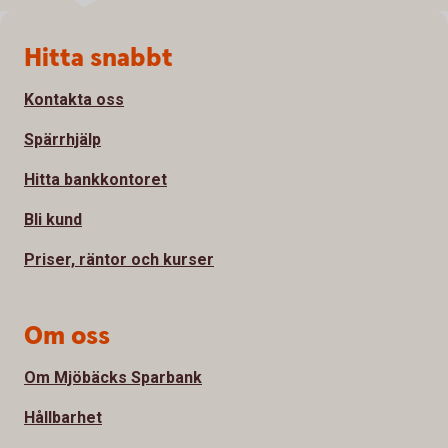
Sidfot
Hitta snabbt
Kontakta oss
Spärrhjälp
Hitta bankkontoret
Bli kund
Priser, räntor och kurser
Om oss
Om Mjöbäcks Sparbank
Hållbarhet