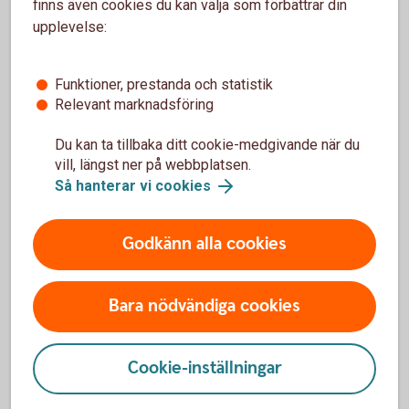
finns även cookies du kan välja som förbättrar din
Är priset bra? Kolla upp och jämför
Undvik impulsköp – det är lätt att man ångrar
upplevelse:
sig efteråt
Funktioner, prestanda och statistik
Relevant marknadsföring
Mauri lär dig hur försäljarna tänker
Du kan ta tillbaka ditt cookie-medgivande när du
vill, längst ner på webbplatsen.
Mauri reder ut vilka knep butikerna använder sig av för att få
Så hanterar vi cookies
oss att konsumera mera i ett avsnitt av YouTube -serien
Pengar & Sånt.
Godkänn alla cookies
Se Pengar & Sånt med Mauri
Bara nödvändiga cookies
Cookie-inställningar