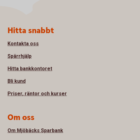
Sidfot
Hitta snabbt
Kontakta oss
Spärrhjälp
Hitta bankkontoret
Bli kund
Priser, räntor och kurser
Om oss
Om Mjöbäcks Sparbank