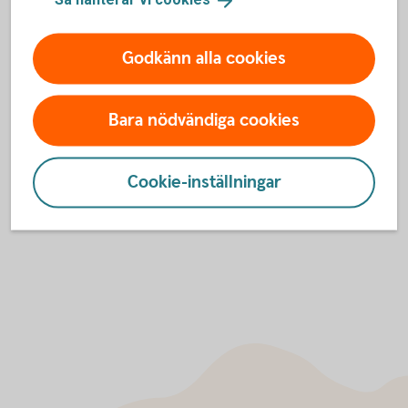
Hitta ett
bankkontor
Godkänn alla cookies
Bara nödvändiga cookies
Tips! Skaffa Mobilt BankID
Skaffa Mobilt
BankID
Cookie-inställningar