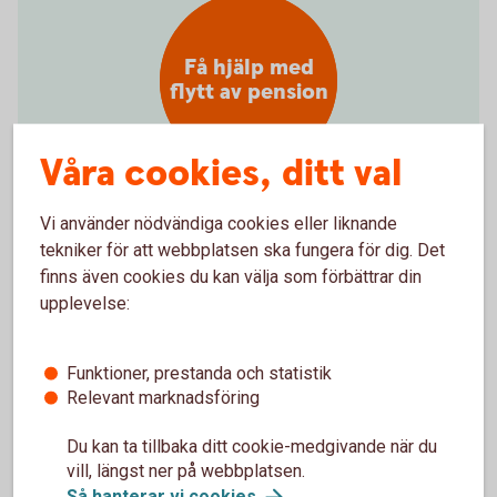
Få hjälp med
flytt av pension
Våra cookies, ditt val
Vi använder nödvändiga cookies eller liknande
Hjälp att flytta tjänstepension
tekniker för att webbplatsen ska fungera för dig. Det
finns även cookies du kan välja som förbättrar din
Vill du samla din pension hos oss och få en bättre
upplevelse:
överblick? Vi kan inte flytta din tjänstepension åt dig,
men hjälper gärna till med det. Välkommen att
Funktioner, prestanda och statistik
kontakta oss på telefon eller besöka ett bankkontor.
Relevant marknadsföring
Ring 0325-327 00 så hjälper vi dig flytta
Du kan ta tillbaka ditt cookie-medgivande när du
tjänstepensionen
vill, längst ner på webbplatsen.
Så hanterar vi
cookies