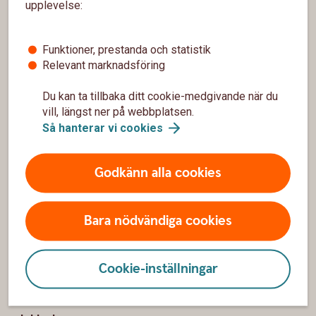
Sidfot
Hitta snabbt
upplevelse:
Kontakta oss
Funktioner, prestanda och statistik
Relevant marknadsföring
Spärrhjälp
Hitta bankkontoret
Du kan ta tillbaka ditt cookie-medgivande när du
vill, längst ner på webbplatsen.
Bli kund
Så hanterar vi
cookies
Priser, räntor och kurser
Godkänn alla cookies
Om oss
Bara nödvändiga cookies
Om Mjöbäcks Sparbank
Hållbarhet
Cookie-inställningar
Trivselbygden