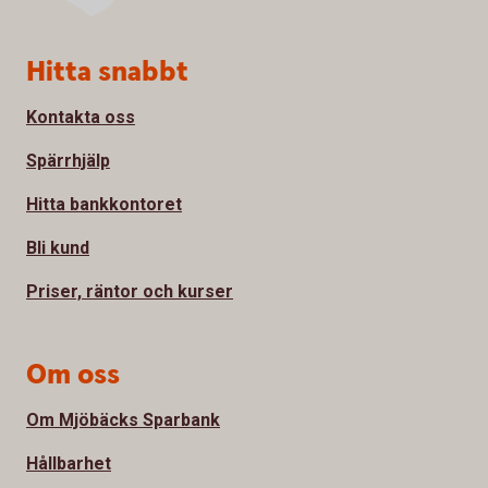
Sidfot
Hitta snabbt
Kontakta oss
Spärrhjälp
Hitta bankkontoret
Bli kund
Priser, räntor och kurser
Om oss
Om Mjöbäcks Sparbank
Hållbarhet