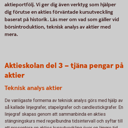
aktieportfölj. Vi ger dig även verktyg som hjälper
dig förutse en akties förväntade kursutveckling
baserat på historik. Läs mer om vad som gäller vid
börsintroduktion, teknisk analys av aktier med
mera.
Aktieskolan del 3 – tjäna pengar på
aktier
Teknisk analys aktier
De vanligaste formerna av teknisk analys görs med hjälp av
så kallade linjegrafer, stapelgrafer och candlestickgrafer. En
linjegraf skapas genom att sammanbinda en akties
stängningskurs med regelbundna tidsintervall och syftar till
att presentera en akties kursutveckling över en längre tid.