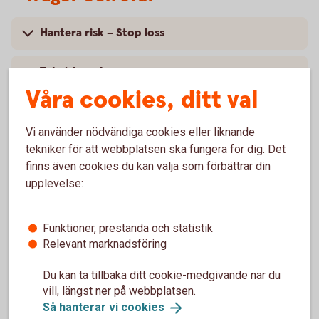
Hantera risk – Stop loss
Teknisk analys
Våra cookies, ditt val
Trend, trendlinjer och trendkanaler
Vi använder nödvändiga cookies eller liknande
Grundläggande kring börsintroduktioner
tekniker för att webbplatsen ska fungera för dig. Det
finns även cookies du kan välja som förbättrar din
upplevelse:
Frågetest
Svar på frågetest
Funktioner, prestanda och statistik
Relevant marknadsföring
Du kan ta tillbaka ditt cookie-medgivande när du
vill, längst ner på webbplatsen.
Aktietips och mer information
Så hanterar vi
cookies