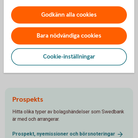
Godkänn alla cookies
Aktiellt
Dagliga bolagsanalyser, börskommentarer,
Bara nödvändiga cookies
aktierekommendationer, förvaltarkommentarer och
tips runt pension och privatekonomi.
Cookie-inställningar
Aktiellt
(swedbank-aktiellt.se)
Prospekts
Hitta olika typer av bolagshändelser som Swedbank
är med och arrangerar.
Prospekt, nyemissioner och
börsnoteringar