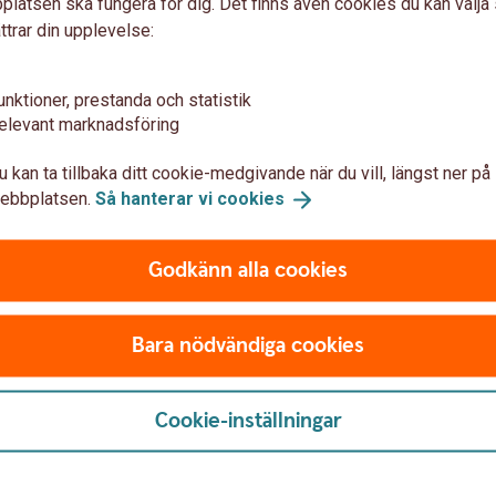
latsen ska fungera för dig. Det finns även cookies du kan välj
 - 3
oktober
ttrar din upplevelse:
 långsiktigt i vår bostadsrättsförening?
unktioner, prestanda och statistik
29
maj
elevant marknadsföring
j
n nya hållbarhetsregleringen - 15
maj
u kan ta tillbaka ditt cookie-medgivande när du vill, längst ner på
ebbplatsen.
Så hanterar vi
cookies
v kopplat till hållbarhet! - 17
april
rsstrategi - 16
april
Godkänn alla cookies
kus - 21
mars
s
Bara nödvändiga cookies
rättsförening? - 7
mars
ari
rld - 20
februari
Cookie-inställningar
- 8
februari
nuari
matet - 29
november