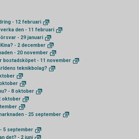
ring - 12
februari
åverka den - 11
februari
försvar - 29
januari
Kina? - 2
december
naden - 20
november
kar bostadsköpet - 11
november
ärldens
teknikbolag?
ktober
oktober
nu? - 8
oktober
2
oktober
tember
marknaden - 25
september
- 5
september
an det? - 2
juni