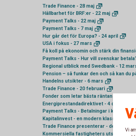
Trade Finance - 28
maj
Hållbarhet för BRF:er - 22
maj
Payment Talks - 22
maj
Payment Talks - 7
maj
Hur går det för Europa? - 24
april
USA i fokus - 27
mars
Få koll på ekonomin och stärk din finansi
Payment Talks - Hur vill svenskar betala
Regional utblick med Swedbank - 12
mar
Pension – så funkar den och så kan du p
Handelns utsikter - 6
mars
Trade Finance - 20
februari
Fonder som letar bästa räntan - 23
janua
Energiprestandadirektivet - 4
december
V
Payment Talks - Betalningar i kris och kr
Kapitalinvest - en modern klassiker - 29
Trade Finance presenterar - det ekonomi
Vi an
Kommersiella fastigheters utsikter - 10