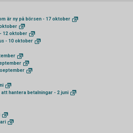
som är ny på börsen - 17
oktober
oktober
- 12
oktober
us - 10
oktober
tember
eptember
september
ni
 att hantera betalningar - 2
juni
j
ari