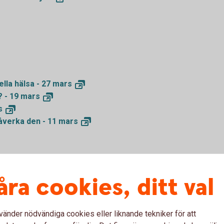
ella hälsa - 27
mars
? - 19
mars
s
åverka den - 11
mars
ri
åra cookies, ditt val
ig - 28
november
oktober
ska läget i Kina - 17
oktober
vänder nödvändiga cookies eller liknande tekniker för att
oktober