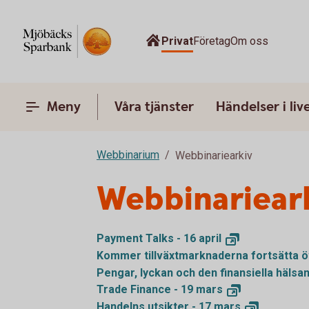
Privat
Företag
Om oss
Meny
Våra tjänster
Händelser i liv
Webbinarium
Webbinariearkiv
Webbinariear
Payment Talks - 16
april
Kommer tillväxtmarknaderna fortsätta ö
Pengar, lyckan och den finansiella hälsan
Trade Finance - 19
mars
Handelns utsikter - 17
mars