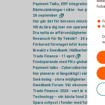
webbp
Payment Talks, ERP integrationerna ökar
förbä
Räntesänkningar i sikte - hur planerar vi
26
september
F
Hur går det för börsens minsta bolag? 
R
Vill du lära dig mer om sparande? - 27
ma
Dra nytta av affärsmöjligheterna från de
D
Revansch för Ny Teknik? - 24
april
w
Förbered företaget inför kommande lagkra
Breakit x Swedbank: Hållbarhet som affä
Trade Finance - 11
april
Fondsparande med FN:s globala mål i fo
Payment talks - Cybersäkerhet - 19
mar
Hur planerar vi långsiktigt i vår bostads
Små bolag - stora möjligheter - 21
febru
Swedbank Forum: Vår ekonomi och omvä
Trade Finance: 2024 - vart är vi på väg? 
Technology – vår bästa fond 2023 - 18
ja
Spara schysst i fonder med fokus på kli