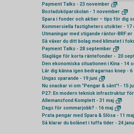
Payment Talks - 23
november
Bostadsköparskolan - 1
november
Spara i fonder och aktier – tips för dig 
Kommersiella fastigheters utsikter - 17
Utmaningar med stigande räntor-BRF:er 
Så växer du ditt bolag med klimatet i fok
Payment Talks - 28
september
Slagläge för korta räntefonder - 20
sep
Den ekonomiska situationen i Kina - 14
s
Lär dig känna igen bedragarnas knep - 6
Ungas sparande - 19
juni
Nu snackar vi om "Pengar & sånt"! - 15
ju
P27: En modern teknisk infrastruktur för
Allemansfond Komplett - 31
maj
Dags för sommarjobb? - 16
maj
Prata pengar med Spara & Slösa - 11
ma
Så klarar du bolånet i tuffa tider - 24
janu