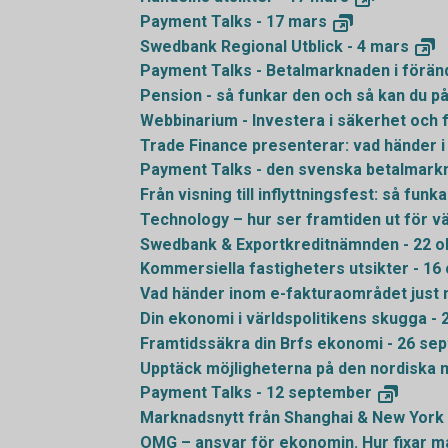
Payment Talks - 17
mars
Swedbank Regional Utblick - 4
mars
Payment Talks - Betalmarknaden i föränd
Pension - så funkar den och så kan du p
Webbinarium - Investera i säkerhet och 
Trade Finance presenterar: vad händer i 
Payment Talks - den svenska betalmark
Från visning till inflyttningsfest: så fun
Technology – hur ser framtiden ut för v
Swedbank & Exportkreditnämnden - 22
o
Kommersiella fastigheters utsikter - 16
Vad händer inom e-fakturaområdet just 
Din ekonomi i världspolitikens skugga - 
Framtidssäkra din Brfs ekonomi - 26
sep
Upptäck möjligheterna på den nordiska 
Payment Talks - 12
september
Marknadsnytt från Shanghai & New York 
OMG – ansvar för ekonomin. Hur fixar m