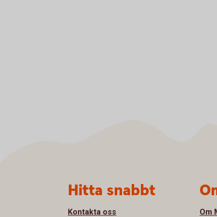
Sidfot
Hitta snabbt
Om
Kontakta oss
Om M