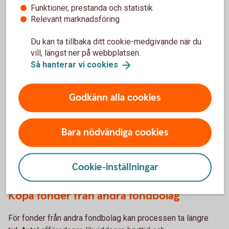
Funktioner, prestanda och statistik
Relevant marknadsföring
Så sätts kursen på
fonder
Du kan ta tillbaka ditt cookie-medgivande när du
vill, längst ner på webbplatsen.
Så hanterar vi
cookies
Hur lång tid tar fondköpet?
Godkänn alla cookies
Köpa fonder från Swedbank Robur
Bara nödvändiga cookies
Ett köp av fonder från Swedbank Robur genomförs
vanligtvis inom en till två dagar.
Cookie-inställningar
Köpa fonder från andra fondbolag
För fonder från andra fondbolag kan processen ta längre