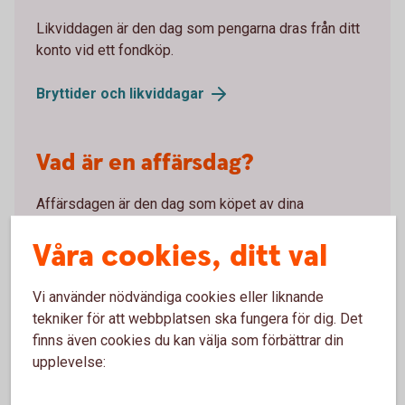
Likviddagen är den dag som pengarna dras från ditt
konto vid ett fondköp.
Bryttider och
likviddagar
Vad är en affärsdag?
Affärsdagen är den dag som köpet av dina
fondandelar genomförs. Det är just den dagens
Våra cookies, ditt val
fondkurs som blir din köpkurs.
Så sätts kursen på fonder
Vi använder nödvändiga cookies eller liknande
tekniker för att webbplatsen ska fungera för dig. Det
Fondkursen sätts en gång per dag. Den påverkas av
finns även cookies du kan välja som förbättrar din
kursen på de värdepapper fonden innehåller,
upplevelse:
fondens avgifter och eventuella
valutakursförändringar.