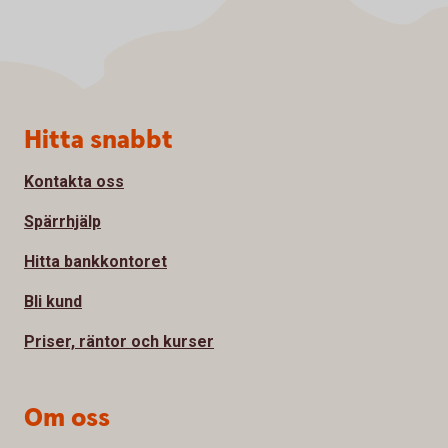
Sidfot
Hitta snabbt
Kontakta oss
Spärrhjälp
Hitta bankkontoret
Bli kund
Priser, räntor och kurser
Om oss