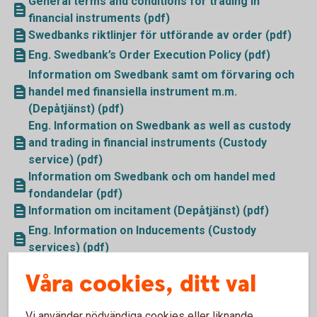
General terms and conditions for trading in
financial instruments (pdf)
Swedbanks riktlinjer för utförande av order (pdf)
Eng. Swedbank’s Order Execution Policy (pdf)
Information om Swedbank samt om förvaring och
handel med finansiella instrument m.m.
(Depåtjänst) (pdf)
Eng. Information on Swedbank as well as custody
and trading in financial instruments (Custody
service) (pdf)
Information om Swedbank och om handel med
fondandelar (pdf)
Information om incitament (Depåtjänst) (pdf)
Eng. Information on Inducements (Custody
services) (pdf)
Information om incitament - Fondkontotjänst (pdf)
Våra cookies, ditt val
Sammanfattande information om hantering av
intressekonflikter i Swedbanks
Vi använder nödvändiga cookies eller liknande