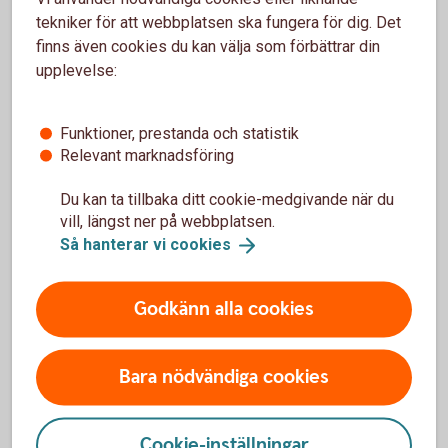
värdepappersrörelse (pdf)
tekniker för att webbplatsen ska fungera för dig. Det
Eng. Summary of conflict-of-interest management
finns även cookies du kan välja som förbättrar din
in Swedbank’s securities operations (pdf)
upplevelse:
Information om egenskaper och risker avseende
finansiella instrument (pdf)
Eng. Information regarding characteristics and
Funktioner, prestanda och statistik
risks relating to financial instruments (pdf)
Relevant marknadsföring
Information om kundkategorisering (pdf)
Eng. Information on Client Categorisation (pdf)
Du kan ta tillbaka ditt cookie-medgivande när du
vill, längst ner på webbplatsen.
Så hanterar vi
cookies
Sparbanker
Allmänna villkor för handel med finansiella
Godkänn alla cookies
instrument (pdf)
General terms and conditions for trading in financial
Bara nödvändiga cookies
instruments
(pdf)
Sparbankens riktlinjer för utförande av order (pdf)
Swedbanks riktlinjer för utförande av order (pdf)
Cookie-inställningar