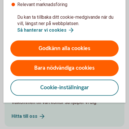
Skaffa Förmånskonto
Relevant marknadsföring
Du kan ta tillbaka ditt cookie-medgivande när du
Ring oss
vill, längst ner på webbplatsen.
Så hanterar vi
cookies
Ring 0325-327 00 så hjälper vi dig
Godkänn alla cookies
Bara nödvändiga cookies
Cookie-inställningar
Besök oss
Välkommen till vårt kontor så hjälper vi dig.
Hitta till
oss