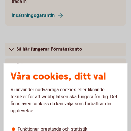
träda in.
Insättningsgarantin
Så här fungerar Förmånskonto
Pris
Våra cookies, ditt val
Produktfakta och villkor
Vi använder nödvändiga cookies eller liknande
Vanliga frågor och svar
tekniker för att webbplatsen ska fungera för dig. Det
finns även cookies du kan välja som förbättrar din
upplevelse:
Funktioner, prestanda och statistik