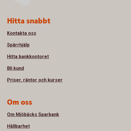
Sidfot
Hitta snabbt
Kontakta oss
Spärrhjälp
Hitta bankkontoret
Bli kund
Priser, räntor och kurser
Om oss
Om Mjöbäcks Sparbank
Hållbarhet