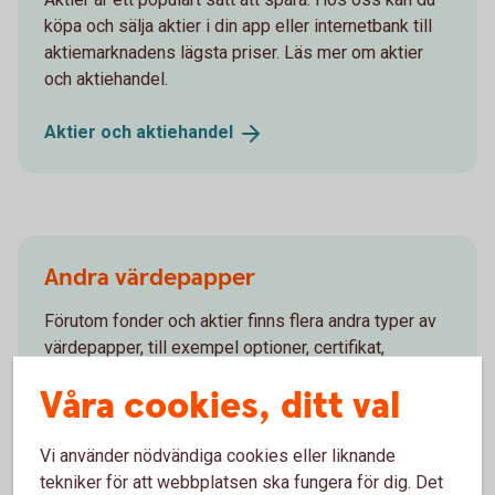
köpa och sälja aktier i din app eller internetbank till
aktiemarknadens lägsta priser. Läs mer om aktier
och aktiehandel.
Aktier och
aktiehandel
Andra värdepapper
Förutom fonder och aktier finns flera andra typer av
värdepapper, till exempel optioner, certifikat,
warranter och ETF:er. Se vad som passar dig och
Våra cookies, ditt val
kom igång.
Andra
värdepapper
Vi använder nödvändiga cookies eller liknande
tekniker för att webbplatsen ska fungera för dig. Det