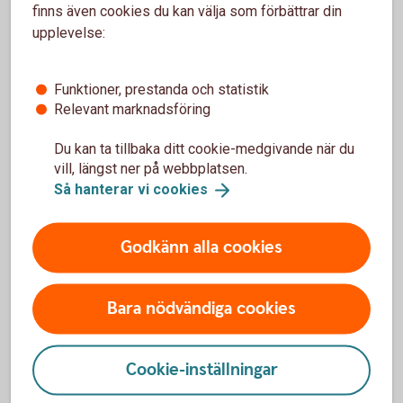
finns även cookies du kan välja som förbättrar din
upplevelse:
Kom igång och handla
Funktioner, prestanda och statistik
Relevant marknadsföring
Våra värdepapperstjänster
Du kan ta tillbaka ditt cookie-medgivande när du
vill, längst ner på webbplatsen.
Vi har värdepapperstjänster för olika behov. Vilken
Så hanterar vi
cookies
som passar dig beror på dig och ditt sparande. Läs
mer om våra värdepapperstjänster och kom igång.
Godkänn alla cookies
Våra
värdepapperstjänster
Bara nödvändiga cookies
Cookie-inställningar
Så handlar du värdepapper