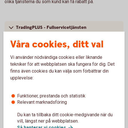
olika tjänsterna du som kund kan få rabatt på.
TradingPLUS - Fullservicetjänsten
Våra cookies, ditt val
TradingFLEX - Basförsäljningstjänsten
Vi använder nödvändiga cookies eller liknande
tekniker för att webbplatsen ska fungera för dig. Det
finns även cookies du kan välja som förbättrar din
upplevelse:
Finansiera företagsbilar
Funktioner, prestanda och statistik
Relevant marknadsföring
Leasa enstaka bilar (1-4
bilar)
Du kan ta tillbaka ditt cookie-medgivande när du
Leasa enstaka bilar med grön billeasing (1-4
bilar)
vill, längst ner på webbplatsen.
Ramavtal billeasing (5 bilar och
uppåt)
Så hanterar vi
cookies