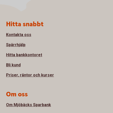
Sidfot
Hitta snabbt
Kontakta oss
Spärrhjälp
Hitta bankkontoret
Bli kund
Priser, räntor och kurser
Om oss
Om Mjöbäcks Sparbank