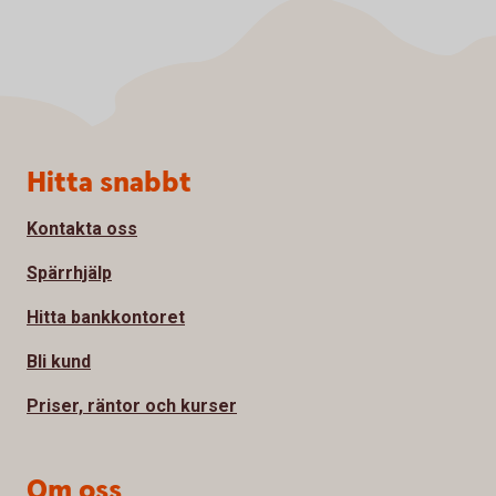
Sidfot
Hitta snabbt
Kontakta oss
Spärrhjälp
Hitta bankkontoret
Bli kund
Priser, räntor och kurser
Om oss