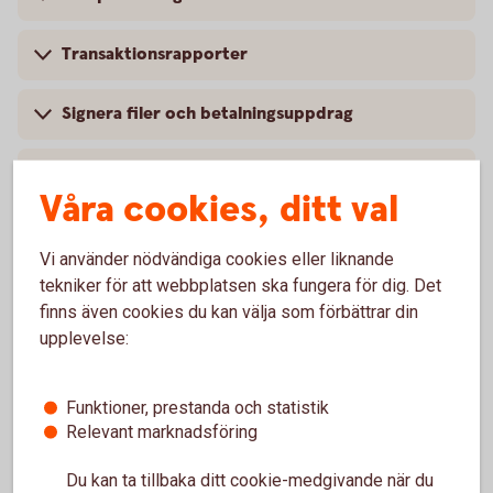
Transaktionsrapporter
Signera filer och betalningsuppdrag
Återrapportering och avvisade betalfiler
Våra cookies, ditt val
Aktivera kod till telefontjänst
Vi använder nödvändiga cookies eller liknande
tekniker för att webbplatsen ska fungera för dig. Det
Byt namn på konto
finns även cookies du kan välja som förbättrar din
upplevelse:
Låneansökan
Funktioner, prestanda och statistik
Låneöversikt och kommande dragningar
Relevant marknadsföring
Du kan ta tillbaka ditt cookie-medgivande när du