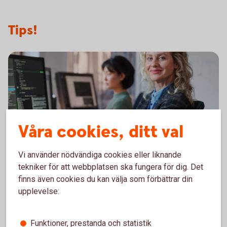
Tips!
Våra cookies, ditt val
Vi använder nödvändiga cookies eller liknande
tekniker för att webbplatsen ska fungera för dig. Det
Ramavtalsportalen – för dig med
finns även cookies du kan välja som förbättrar din
ramavtal inom leasing
upplevelse:
Ramavtalsportalen gör hanteringen av
leasingärenden enklare, smidigare och mer
Funktioner, prestanda och statistik