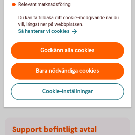
effektiv.
Relevant marknadsföring
Information och funktioner samlat på ett ställe.
Du kan ta tillbaka ditt cookie-medgivande när du
Följ status på dina ärenden digitalt, ladda ner
vill, längst ner på webbplatsen.
rapporter och administrera användare.
Så hanterar vi cookies
Digital signering av dokument gör processen
både smidigare och tryggare.
Frigör tid med kortare ledtider.
Godkänn alla cookies
Du som redan har åtkomst når portalen genom att
klicka på Logga in – Objektfinansiering – Portal
Bara nödvändiga cookies
Leasing och Avbetalning.
Ramavtalsportalen i internetbanken
Cookie-inställningar
Support befintligt avtal