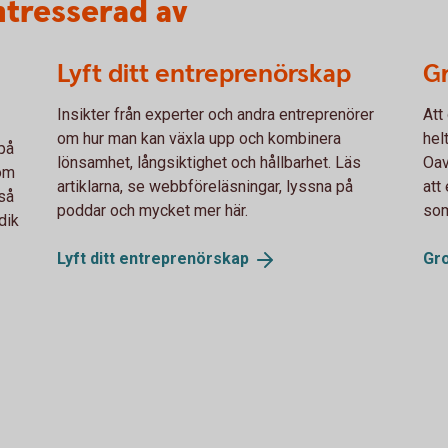
ntresserad av
Lyft ditt entreprenörskap
Gr
Insikter från experter och andra entreprenörer
Att
om hur man kan växla upp och kombinera
hel
på
lönsamhet, långsiktighet och hållbarhet. Läs
Oav
som
artiklarna, se webbföreläsningar, lyssna på
att
kså
poddar och mycket mer här.
som
idik
Lyft ditt
entreprenörskap
Gr