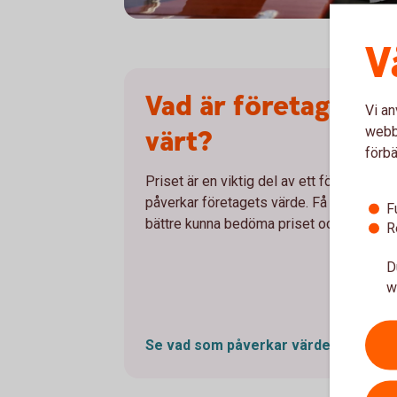
Man working remotely on his sailing boat
V
Vad är företaget eg
Vi an
webbp
värt?
förbä
Priset är en viktig del av ett företagsköp
påverkar företagets värde. Få koll på vad 
F
bättre kunna bedöma priset och affärens 
R
D
w
Se vad som påverkar
värdet