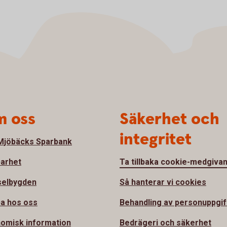
 oss
Säkerhet och
integritet
jöbäcks Sparbank
barhet
Ta tillbaka cookie-medgiva
selbygden
Så hanterar vi cookies
a hos oss
Behandling av personuppgif
omisk information
Bedrägeri och säkerhet