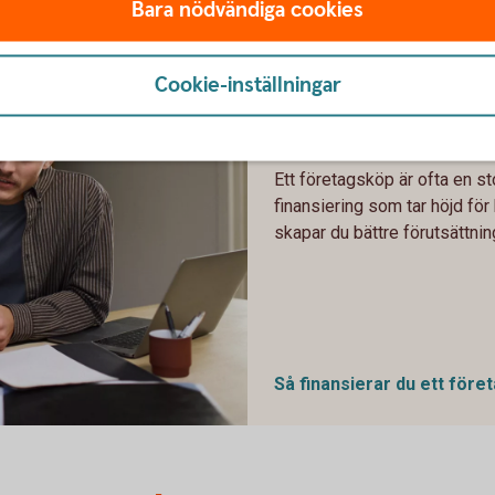
Bara nödvändiga cookies
Hur finansier
Cookie-inställningar
företagsköp?
Ett företagsköp är ofta en s
finansiering som tar höjd fö
skapar du bättre förutsättning
Så finansierar du ett
före
 at home