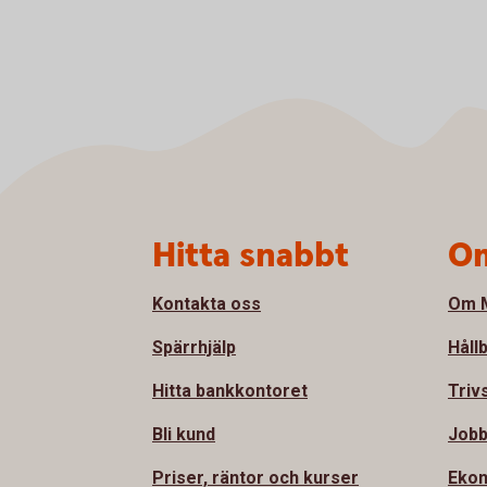
Sidfot
Hitta snabbt
Om
Kontakta oss
Om M
Spärrhjälp
Håll
Hitta bankkontoret
Triv
Bli kund
Jobb
Priser, räntor och kurser
Ekon