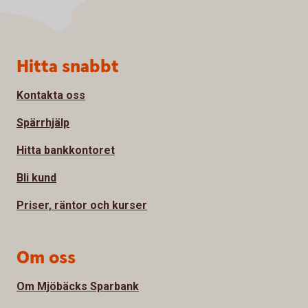
Sidfot
Hitta snabbt
Kontakta oss
Spärrhjälp
Hitta bankkontoret
Bli kund
Priser, räntor och kurser
Om oss
Om Mjöbäcks Sparbank