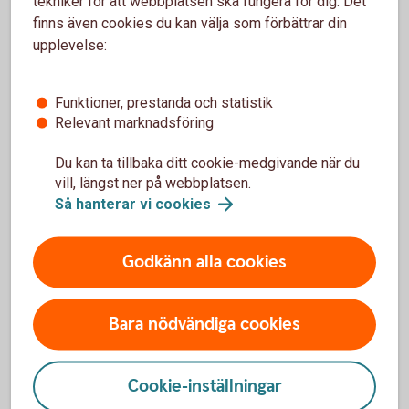
tekniker för att webbplatsen ska fungera för dig. Det
finns även cookies du kan välja som förbättrar din
upplevelse:
Spara hållbart
Funktioner, prestanda och statistik
Relevant marknadsföring
Företag kan placera hållbart i fonder och låta
sparpengarna göra skillnad.
Du kan ta tillbaka ditt cookie-medgivande när du
vill, längst ner på webbplatsen.
Hållbara
fonder
Så hanterar vi
cookies
Godkänn alla cookies
Alla våra fonder
Bara nödvändiga cookies
I fondlistan kan du hitta alla våra fonder, jämföra
fonder och se aktuella kurser.
Cookie-inställningar