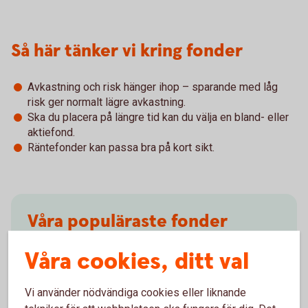
Så här tänker vi kring fonder
Avkastning och risk hänger ihop – sparande med låg
risk ger normalt lägre avkastning.
Ska du placera på längre tid kan du välja en bland- eller
aktiefond.
Räntefonder kan passa bra på kort sikt.
Våra populäraste fonder
Ibland är det svårt att välja. Få inspiration och tips.
Våra cookies, ditt val
Fondinspiration
(swedbank-aktiellt.se)
Vi använder nödvändiga cookies eller liknande