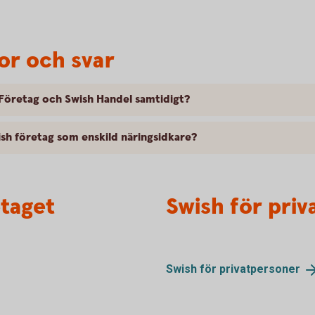
or och svar
h Företag och Swish Handel samtidigt?
ish företag som enskild näringsidkare?
etaget
Swish för pri
Swish för
privatpersoner