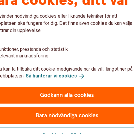
åra cookies, ditt val
vänder nödvändiga cookies eller liknande tekniker för att
latsen ska fungera för dig. Det finns även cookies du kan välj
ttrar din upplevelse:
agsapp
unktioner, prestanda och statistik
öretag eller Swish Handel – är ett hett tips att
elevant marknadsföring
 får ni flera möjligheter som förenklar ert
u kan ta tillbaka ditt cookie-medgivande när du vill, längst ner på
ebbplatsen.
Så hanterar vi
cookies
ch minska risken för bedrägerier.
arbetspass.
sh företagsappen
Godkänn alla cookies
 även ta betalt med QR-kod, samt tagga och
Bara nödvändiga cookies
er om
appen