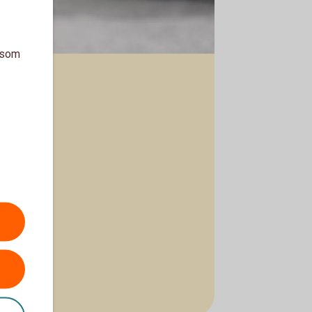
a som