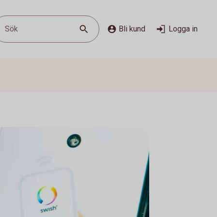
Sök
Bli kund
Logga in