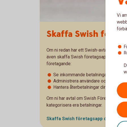
V
Vi an
webbp
förbä
Skaffa Swish föret
F
Om ni redan har ett Swish-avtal – Swish F
R
även skaffa Swish företagsapp. Med denna
företagande:
D
w
Se inkommande betalningar i realtid o
Administrera användare och fördela 
Hantera återbetalningar direkt i Swi
Om ni har avtal om Swish Företag kan ni
kategorisera era betalningar.
Skaffa Swish företagsapp och läs m