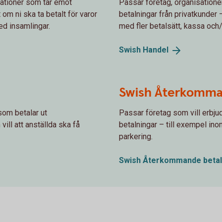
sationer som tar emot
Passar företag, organisation
 om ni ska ta betalt för varor
betalningar från privatkunder 
med insamlingar.
med fler betalsätt, kassa och/
Swish
Handel
Swish Återkomma
som betalar ut
Passar företag som vill erbj
ill att anställda ska få
betalningar – till exempel ino
parkering.
Swish Återkommande
beta