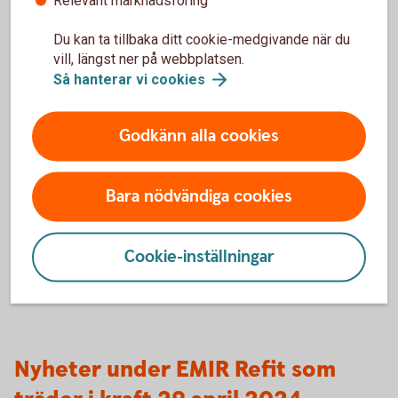
Rapporteringsavtal med Swedbank
Giltigt och aktivt LEI-nummer
Du kan ta tillbaka ditt cookie-medgivande när du
vill, längst ner på webbplatsen.
FC, FC- och NFC+
Så hanterar vi
cookies
Ni som kund som är klassificerad som FC, FC- och NFC+ är
Godkänn alla cookies
rapporteringsskylda under EMIR för era OTC-derivat och
ETD transaktioner. Swedbank och sparbankerna erbjuder
hjälp med denna rapportering, så kallad delegerad
Bara nödvändiga cookies
rapportering, för derivataffärer som görs med eller via
Swedbank. För att erhålla tjänsten krävs:
Cookie-inställningar
Rapporteringsavtal med Swedbank
Giltigt och aktivt LEI-nummer
Nyheter under EMIR Refit som