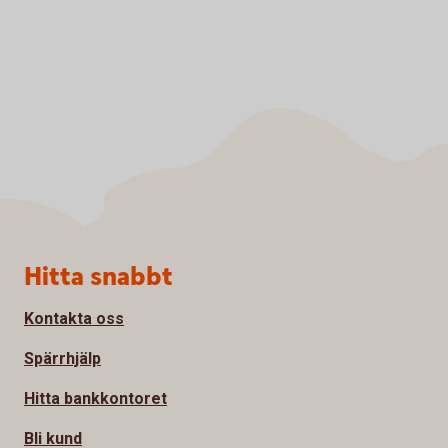
Sidfot
Hitta snabbt
Kontakta oss
Spärrhjälp
Hitta bankkontoret
Bli kund