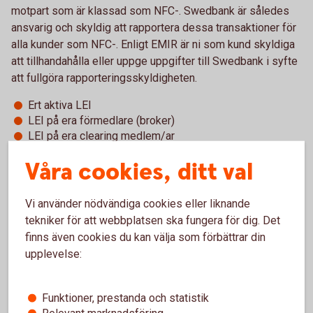
motpart som är klassad som NFC-. Swedbank är således
ansvarig och skyldig att rapportera dessa transaktioner för
alla kunder som NFC-. Enligt EMIR är ni som kund skyldiga
att tillhandahålla eller uppge uppgifter till Swedbank i syfte
att fullgöra rapporteringsskyldigheten.
Ert aktiva LEI
LEI på era förmedlare (broker)
LEI på era clearing medlem/ar
Att ni uppger om er handel inte är länkad till den av er
Våra cookies, ditt val
bedrivna verksamheten.
Dessa uppgifter kan komma att inhämtas av er.
Vi använder nödvändiga cookies eller liknande
tekniker för att webbplatsen ska fungera för dig. Det
Ni som NFC- är dock rapporteringsskyldiga för era ETD
finns även cookies du kan välja som förbättrar din
transaktioner. Swedbank och sparbankerna erbjuder hjälp
upplevelse:
med denna rapportering, så kallad delegerad rapportering,
för ETD-transaktioner som görs med eller via Swedbank.
För att erhålla tjänsten krävs:
Funktioner, prestanda och statistik
Relevant marknadsföring