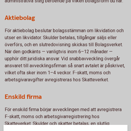
administrativa steg beroende på vilken bolagsform du har:
Aktiebolag
För aktiebolag beslutar bolagsstämman om likvidation och
utser en likvidator. Skulder betalas, tillgångar säljs eller
överförs, och en slutredovisning skickas till Bolagsverket.
När den godkänts — vanligtvis inom 6–12 månader —
upphör ditt juridiska ansvar. Vid snabbavveckling övergår
ansvaret till avvecklingsfirman så snart avtalet är påskrivet,
vilket ofta sker inom 1–4 veckor. F-skatt, moms och
arbetsgivaravgifter avregistreras hos Skatteverket.
Enskild firma
För enskild firma börjar avvecklingen med att avregistrera
F-skatt, moms och arbetsgivarregistrering hos
Skatteverket. Skulder och skatter betalas, en slutlig
deklaration lämnas in, och bokföringen sparas i minst sju år.