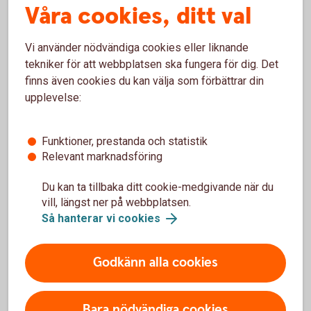
Våra cookies, ditt val
Ansvaret upphör när företaget är avregistrerat och
skulderna reglerade — ofta inom några veckor. Avtal som
Vi använder nödvändiga cookies eller liknande
bankkonton, hyreskontrakt och abonnemang avslutas.
tekniker för att webbplatsen ska fungera för dig. Det
finns även cookies du kan välja som förbättrar din
Handelsbolag
upplevelse:
I handelsbolag måste alla delägare vara överens om
avvecklingen. Bolaget avregistreras hos Bolagsverket,
Funktioner, prestanda och statistik
skulder betalas och tillgångar säljs. Delägarna är personligt
Relevant marknadsföring
ansvariga tills bolaget är avregistrerat och alla skulder är
betalda. Därefter avslutas även F-skatt, moms och
Du kan ta tillbaka ditt cookie-medgivande när du
vill, längst ner på webbplatsen.
arbetsgivaravgifter hos Skatteverket.
Så hanterar vi cookies
Godkänn alla cookies
Behöver du hjälp med
juridiken?
Bara nödvändiga cookies