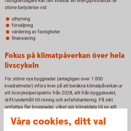
fastighetsägare kan det innebär att energiprestanda får
större betydelse vid:
uthyrning
försäljning
värdering av fastigheter
finansiering
Fokus på klimatpåverkan över hela
livscykeln
För större nya byggnader (antagligen över 1 000
kvadratmeter) införs krav på att beräkna klimatpåverkan ur
ett livscykelperspektiv från 2028, allt från byggskedet,
drift/underhåll till rivning och avfallshantering. På sikt
omfattas fler byggnader, vilket gör klimatdata till en allt
viktigare del i fastighetsprojekt och inte bara fokus på
Våra cookies, ditt val
energiförbrukningen.