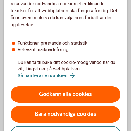
Vi använder nödvändiga cookies eller liknande
Vad kan du göra redan nu?
tekniker för att webbplatsen ska fungera för dig. Det
finns även cookies du kan välja som förbättrar din
Även om alla detaljer inte är på plats i svensk lag ännu kan
upplevelse:
du vinna mycket på att börja förbereda dig.
Funktioner, prestanda och statistik
1. Få överblick över ditt fastighetsbestånd
Relevant marknadsföring
Börja med att analysera byggnadens nuvarande
Du kan ta tillbaka ditt cookie-medgivande när du
energianvändning. Inventera energidata, drifttider och
vill, längst ner på webbplatsen.
elavtal, samt ta fram eventuell giltig energideklaration. En
Så hanterar vi cookies
energideklaration eller energikartläggning visar var ni står
och var det finns störst potential att förbättra.
Godkänn alla cookies
2. Identifiera fastigheter som kan
påverkas mest
Bara nödvändiga cookies
Byggnader med sämre energiprestanda kan kräva åtgärder