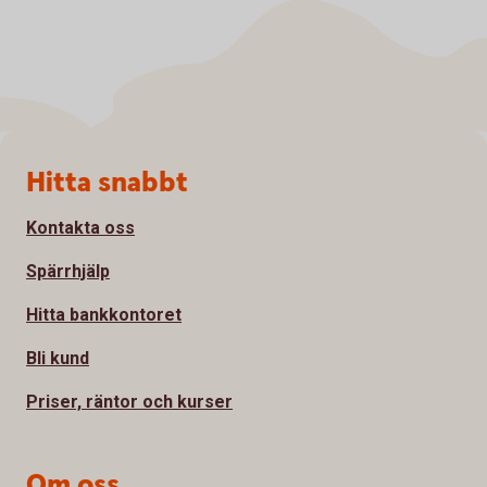
Sidfot
Hitta snabbt
Kontakta oss
Spärrhjälp
Hitta bankkontoret
Bli kund
Priser, räntor och kurser
Om oss