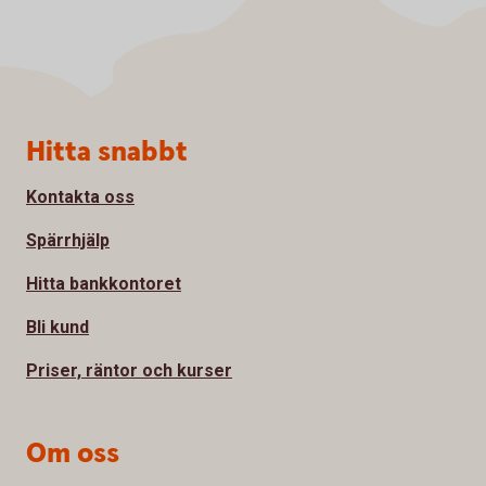
Sidfot
Hitta snabbt
Kontakta oss
Spärrhjälp
Hitta bankkontoret
Bli kund
Priser, räntor och kurser
Om oss