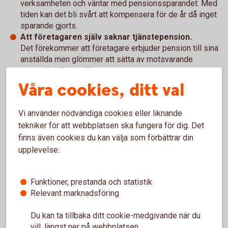
verksamheten och väntar med pensionssparandet. Med
tiden kan det bli svårt att kompensera för de år då inget
sparande gjorts.
Att företagaren själv saknar tjänstepension.
Det förekommer att företagare erbjuder pension till sina
anställda men glömmer att sätta av motsvarande
sparande till sig själva.
Att försäkringsskydd saknas.
Våra cookies, ditt val
Om en företagare eller nyckelperson blir långvarigt sjuk
kan både inkomsten och pensionssparandet påverkas.
Vi använder nödvändiga cookies eller liknande
Kompletterande försäkringar kan minska den risken.
tekniker för att webbplatsen ska fungera för dig. Det
Genom att både tidigt och regelbundet se över
finns även cookies du kan välja som förbättrar din
pensionslösningen blir det enklare att justera sparandet i
upplevelse:
takt med att företaget utvecklas.
Funktioner, prestanda och statistik
En del av ett attraktivt
Relevant marknadsföring
arbetsgivarskap
Du kan ta tillbaka ditt cookie-medgivande när du
vill, längst ner på webbplatsen.