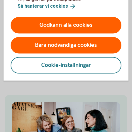
Att erbjuda tjänstepension handlar inte bara om pensionen i
Så hanterar vi
cookies
sig. Det är också en viktig del av företagets
arbetsgivarerbjudande.
Godkänn alla cookies
Genom att skapa långsiktig trygghet visar ni att ni tar ansvar
för era medarbetares framtid. Det kan bidra till att stärka
engagemanget hos befintliga anställda och göra företaget
Bara nödvändiga cookies
mer attraktivt för nya medarbetare.
Med rätt lösning kan tjänstepensionen bli en naturlig del av
Cookie-inställningar
företagets långsiktiga strategi, både för verksamheten och
för människorna som arbetar i den.