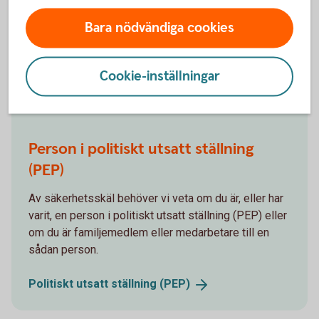
Är du skattskyldig i USA? Från 1 juli 2014 frågar
Mjöbäcks Sparbank, och alla andra banker och
Bara nödvändiga cookies
finansiella institut i Sverige, nya kunder om de är
skattskyldiga i USA.
Cookie-inställningar
FATCA för skattskyldiga i
USA
Person i politiskt utsatt ställning
(PEP)
Av säkerhetsskäl behöver vi veta om du är, eller har
varit, en person i politiskt utsatt ställning (PEP) eller
om du är familjemedlem eller medarbetare till en
sådan person.
Politiskt utsatt ställning
(PEP)