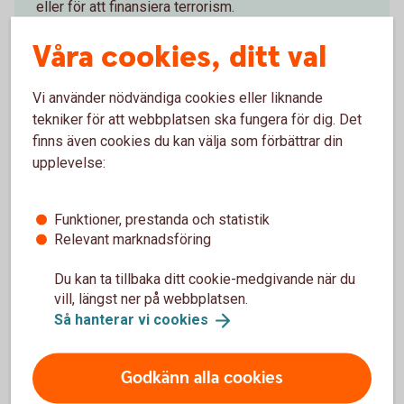
eller för att finansiera terrorism.
Lagen ställer krav på att vi banker, och andra
Våra cookies, ditt val
finansiella bolag, ska ha en god kunskap om våra
kunders ekonomi och affärsrelationen med kunden.
Vi använder nödvändiga cookies eller liknande
Vi som bank har också skyldighet att löpande följa
tekniker för att webbplatsen ska fungera för dig. Det
upp att informationen vi har är aktuell. Därför ställer
finns även cookies du kan välja som förbättrar din
vi frågor när du besöker ett bankkontor, per brev
upplevelse:
eller i internetbanken och appen.
Funktioner, prestanda och statistik
Relevant marknadsföring
Du kan ta tillbaka ditt cookie-medgivande när du
Information om FATCA och
vill, längst ner på webbplatsen.
Politiskt utsatt ställning (PEP)
Så hanterar vi
cookies
FATCA för skattskyldiga i USA
Godkänn alla cookies