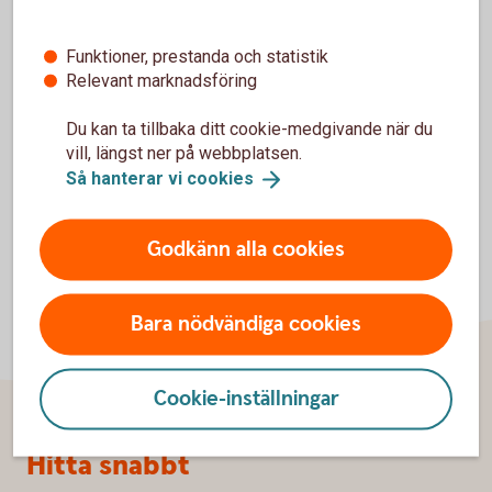
USA på Bankföreningens hemsida.
CRS - Skatterättslig hemvist i annat land
Funktioner, prestanda och statistik
(financesweden.se)
Relevant marknadsföring
Du kan ta tillbaka ditt cookie-medgivande när du
vill, längst ner på webbplatsen.
Så hanterar vi
cookies
Godkänn alla cookies
Bara nödvändiga cookies
Cookie-inställningar
Sidfot
Hitta snabbt