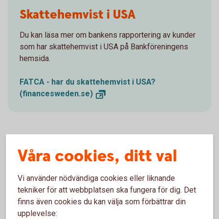
Skattehemvist i USA
Du kan läsa mer om bankens rapportering av kunder
som har skattehemvist i USA på Bankföreningens
hemsida.
FATCA - har du skattehemvist i USA?
(financesweden.se)
Våra cookies, ditt val
Skattehemvist i annat land än
Sverige eller USA
Vi använder nödvändiga cookies eller liknande
tekniker för att webbplatsen ska fungera för dig. Det
Du kan läsa mer om bankens rapportering av kunder
finns även cookies du kan välja som förbättrar din
som har skattehemvist i annat land än Sverige eller
upplevelse: