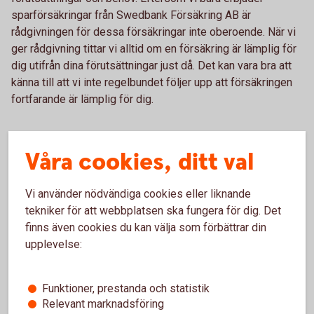
sparförsäkringar från Swedbank Försäkring AB är
rådgivningen för dessa försäkringar inte oberoende. När vi
ger rådgivning tittar vi alltid om en försäkring är lämplig för
dig utifrån dina förutsättningar just då. Det kan vara bra att
känna till att vi inte regelbundet följer upp att försäkringen
fortfarande är lämplig för dig.
Ersättning för
Våra cookies, ditt val
försäkringsförmedling
Vi använder nödvändiga cookies eller liknande
När vi förmedlar försäkringar får vi ersättning från
tekniker för att webbplatsen ska fungera för dig. Det
försäkringsbolagen. Du som kund betalar bara de avgifter
finns även cookies du kan välja som förbättrar din
som framgår av din försäkring och de ersättningar vi får
upplevelse:
innebär ingen ytterligare kostnad för dig.
Vi får olika typer av ersättning beroende på vilken typ av
Funktioner, prestanda och statistik
försäkring det gäller. Till exempel finns det en fast
Relevant marknadsföring
ersättning när försäkringen tecknas och ersättning i form av