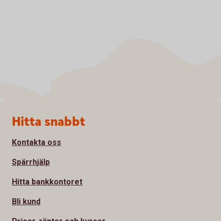
Sidfot
Hitta snabbt
Kontakta oss
Spärrhjälp
Hitta bankkontoret
Bli kund