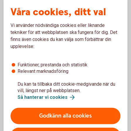
Våra cookies, ditt val
Vi använder nödvändiga cookies eller liknande
tekniker för att webbplatsen ska fungera för dig. Det
finns även cookies du kan välja som förbättrar din
upplevelse:
Funktioner, prestanda och statistik
621914182
Relevant marknadsföring
Fordonsförsäkringar
Du kan ta tillbaka ditt cookie-medgivande när du
I samarbete med Tre Kronor erbjuder vi
vill, längst ner på webbplatsen.
fordonsförsäkringar för företagets fordon. Det finns
Så hanterar vi
cookies
flera olika fordonsförsäkringar att välja mellan. För
att se pris på fordonsförsäkring, fyll i
Godkänn alla cookies
registreringsnummer när du är inloggad.
Fordonsförsäkringar