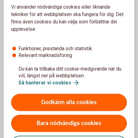
Vi använder nödvändiga cookies eller liknande
Om ditt företag tecknar Swedbank Pensionsplan till förmån
tekniker för att webbplatsen ska fungera för dig. Det
för en anställd är premien avdragsgill med upp till 35
finns även cookies du kan välja som förbättrar din
procent av den anställdes lön, dock max tio prisbasbelopp.
upplevelse:
Skatteregler
Se över basbelopp inför årsskiftet
Funktioner, prestanda och statistik
Relevant marknadsföring
Inför årsskiftet kan det vara bra att se över kommande
förändringar i basbelopp för att se om du behöver göra
Du kan ta tillbaka ditt cookie-medgivande när du
vill, längst ner på webbplatsen.
justeringar.
Så hanterar vi
cookies
Basbelopp
Godkänn alla cookies
Bara nödvändiga cookies
Förköpsinformation och villkor