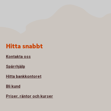
Sidfot
Hitta snabbt
Kontakta oss
Spärrhjälp
Hitta bankkontoret
Bli kund
Priser, räntor och kurser