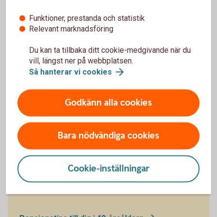
möjlighet till högre avkastning. Om du sparar i
fonder, tänk på att avgiften spelar roll i längden.
Funktioner, prestanda och statistik
Bildar man familj och den ena jobbar deltid och
Relevant marknadsföring
tar större ansvar under småbarnsår bör man
kompensera varandra ekonomiskt för det.
Du kan ta tillbaka ditt cookie-medgivande när du
vill, längst ner på webbplatsen.
Så hanterar vi
cookies
Godkänn alla cookies
Bara nödvändiga cookies
40-åring
fler tips!
Cookie-inställningar