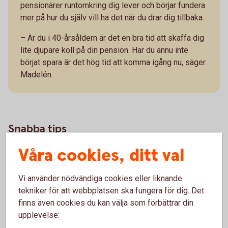
pensionärer runtomkring dig lever och börjar fundera
mer på hur du själv vill ha det när du drar dig tillbaka.
– Är du i 40-årsåldern är det en bra tid att skaffa dig
lite djupare koll på din pension. Har du ännu inte
börjat spara är det hög tid att komma igång nu, säger
Madelén.
Snabba tips
Våra cookies, ditt val
Se till att få tjänstepension eller att bli
Vi använder nödvändiga cookies eller liknande
kompenserad om du har ett jobb som inte ger
tekniker för att webbplatsen ska fungera för dig. Det
dig tjänstepension.
finns även cookies du kan välja som förbättrar din
Det är fortfarande långt kvar till pensionen och
upplevelse:
du kan ta risk i ditt pensionssparande och få