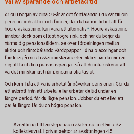
Val av sparande och arbetad tid
Är du i början av dina 50-år är det fortfarande tid kvar till din
pension, och aktier och fonder, där du har möjlighet att få
högre avkastning, kan vara ett
alternativ
2
. Högre avkastning
innebär dock som oftast högre risk, och när du börjar du
närma dig pensionsåldern, se över fördelningen mellan
aktier och räntebärande värdepapper i dina placeringar och
fundera på om du ska minska andelen aktier när du närmar
dig att ta ut dina pensionspengar, så att du inte riskerar att
värdet minskar just när pengarna ska tas ut.
Och kom ihåg att varje arbetat år påverkar pensionen. Gör du
ett avbrott från att arbeta, eller arbetar deltid under en
längre period, får du lägre pension. Jobbar du ett eller ett
par år längre får du en högre pension.
Avsättning till tjänstepension skiljer sig mellan olika
1
kollektivavtal. I privat sektor är avsättningen 4,5