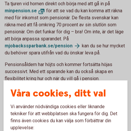
Ta tjuren vid hornen direkt och börja med att gå in på
minpension.se
för att se vad du kan komma att räkna
med för inkomst som pensionär. De flesta svenskar kan
räkna med att få omkring 70 procent av sin slutlön som
pensionär. Om det funkar för dig – bra! Om inte, är det läge
att börja anpassa sparandet. På
mjobackssparbank.se/pension
kan du se hur mycket
du behöver spara utifrån vad du önskar leva på.
Pensionsåldern har höjts och kommer fortsätta höjas
successivt. Med ett sparande kan du också skapa en
flexibilitet kring hur och när du vill gå i pension.
Våra cookies, ditt val
Tjänstepension och löneväxling
Vi använder nödvändiga cookies eller liknande
I det här stadiet av ditt liv har du förhoppningsvis koll på
tekniker för att webbplatsen ska fungera för dig. Det
det där med tjänstepension. Även om många inte tänker på
finns även cookies du kan välja som förbättrar din
det är det den viktigaste löneförmånen. Se till att din
upplevelse:
arbetsgivare erbjuder tjänstepension. Om inte, försök få din