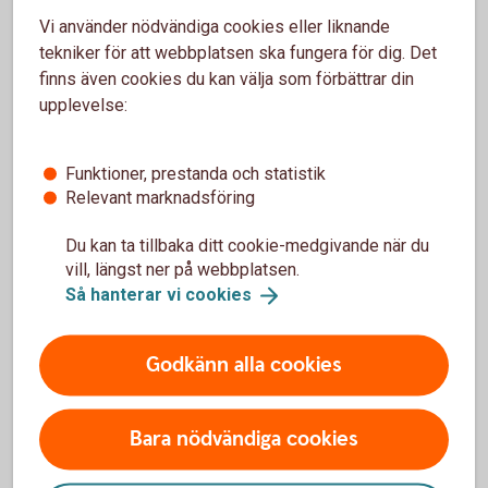
Vi använder nödvändiga cookies eller liknande
tekniker för att webbplatsen ska fungera för dig. Det
Om utbetalning via SUS och
finns även cookies du kan välja som förbättrar din
kontoregistret
upplevelse:
Många utbetalare, till exempel företag, arbetsgivare och
Funktioner, prestanda och statistik
myndigheter, använder sig av Swedbanks lön- och
Relevant marknadsföring
utbetalningssystem (SUS) för att betala ut pengar till
Du kan ta tillbaka ditt cookie-medgivande när du
privatpersoner. Genom Swedbanks kontoregister ser vi till
vill, längst ner på webbplatsen.
att utbetalningarna går till rätt konto – oavsett
Så hanterar vi
cookies
betalningsmottagarens val av bank.
Har du frågor är du välkommen att kontakta din
Godkänn alla cookies
kundansvarige eller besöka ett Swedbank- eller
sparbankkontor så hjälper vi till.
Bara nödvändiga cookies