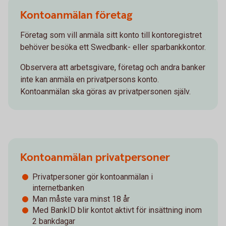
Kontoanmälan företag
Företag som vill anmäla sitt konto till kontoregistret
behöver besöka ett Swedbank- eller sparbankkontor.
Observera att arbetsgivare, företag och andra banker
inte kan anmäla en privatpersons konto.
Kontoanmälan ska göras av privatpersonen själv.
Kontoanmälan privatpersoner
Privatpersoner gör kontoanmälan i
internetbanken
Man måste vara minst 18 år
Med BankID blir kontot aktivt för insättning inom
2 bankdagar