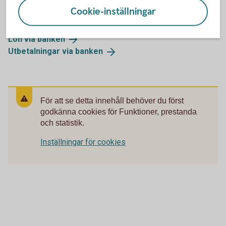
Mer information
Cookie-inställningar
Lön via
banken
Utbetalningar via
banken
För att se detta innehåll behöver du först
godkänna cookies för Funktioner, prestanda
och statistik.
Inställningar för cookies