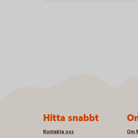
Sidfot
Hitta snabbt
Om
Kontakta oss
Om M