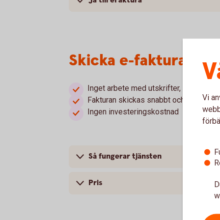
Ja till eFaktura
Skicka e-faktura via 
V
Inget arbete med utskrifter, kuverterin
Vi an
Fakturan skickas snabbt och säkert
webbp
Ingen investeringskostnad
förbä
F
Så fungerar tjänsten
R
Pris
D
w