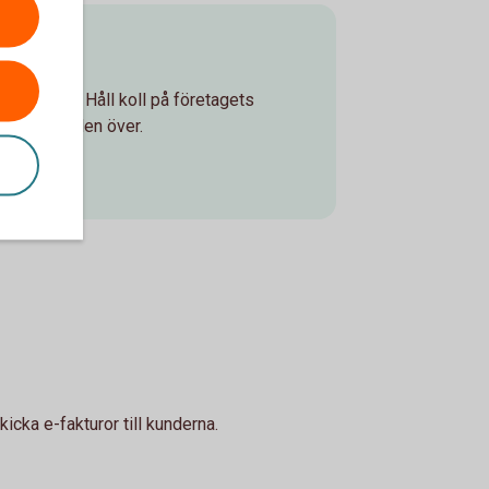
ken
ch säkert. Håll koll på företagets
 runt, världen över.
icka e-fakturor till kunderna.