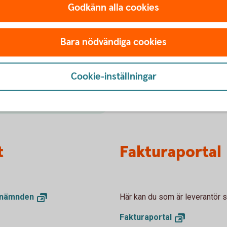
Godkänn alla cookies
Internetban
Bara nödvändiga cookies
akturor? Vi erbjuder en
Sköt bankärenden smidigt o
att ta emot e-fakturor
ekonomi och affärer, dygnet
Cookie-inställningar
Internetbanken
företag
t
Fakturaportal
snämnden
Här kan du som är leverantör sk
Fakturaportal