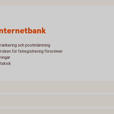
 internetbank
 frankering och postinlämning
risken för felregistrering försvinner
ningar
tskick