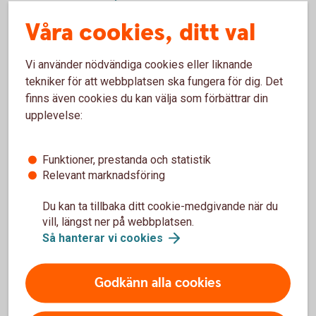
Våra cookies, ditt val
Vi använder nödvändiga cookies eller liknande
tekniker för att webbplatsen ska fungera för dig. Det
Ansök
finns även cookies du kan välja som förbättrar din
upplevelse:
online
Funktioner, prestanda och statistik
Relevant marknadsföring
Du kan ta tillbaka ditt cookie-medgivande när du
Skaffa fastighetslån i
vill, längst ner på webbplatsen.
Swedbank Hypotek
Så hanterar vi
cookies
Ansök om fastighetslån i
Godkänn alla cookies
Swedbank
Hypotek