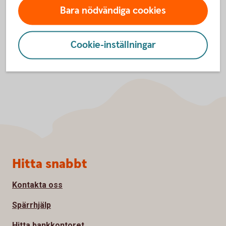
Bara nödvändiga cookies
Cookie-inställningar
Sidfot
Hitta snabbt
Kontakta oss
Spärrhjälp
Hitta bankkontoret