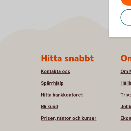
Sidfot
Hitta snabbt
Om
Kontakta oss
Om M
Spärrhjälp
Håll
Hitta bankkontoret
Triv
Bli kund
Jobb
Priser, räntor och kurser
Ekon