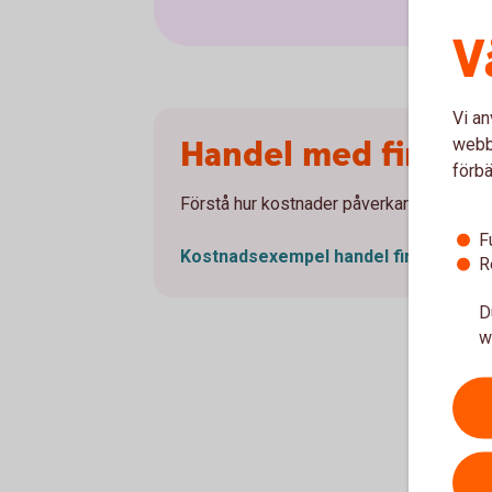
V
Vi an
Handel med finansi
webbp
förbä
Förstå hur kostnader påverkar din investe
F
Kostnadsexempel handel finansiella
i
R
D
w