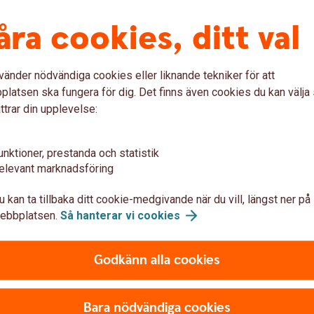
åra cookies, ditt val
vänder nödvändiga cookies eller liknande tekniker för att
ella instrument
latsen ska fungera för dig. Det finns även cookies du kan välj
ttrar din upplevelse:
ring.
unktioner, prestanda och statistik
nstrument
elevant marknadsföring
u kan ta tillbaka ditt cookie-medgivande när du vill, längst ner på
ebbplatsen.
Så hanterar vi
cookies
Godkänn alla cookies
Bara nödvändiga cookies