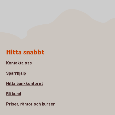
Sidfot
Hitta snabbt
Kontakta oss
Spärrhjälp
Hitta bankkontoret
Bli kund
Priser, räntor och kurser