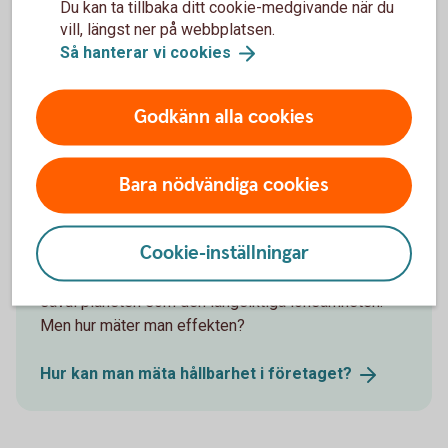
Du kan ta tillbaka ditt cookie-medgivande när du
Chef för Group Sustainability
vill, längst ner på webbplatsen.
Så hanterar vi
cookies
Godkänn alla cookies
Andra läser också
Bara nödvändiga cookies
Hur mäter man företagets
hållbarhetsarbete?
Cookie-inställningar
Att låta hållbarhet genomsyra bolaget är en vinst för
såväl planeten som den långsiktiga lönsamheten.
Men hur mäter man effekten?
Hur kan man mäta hållbarhet i
företaget?