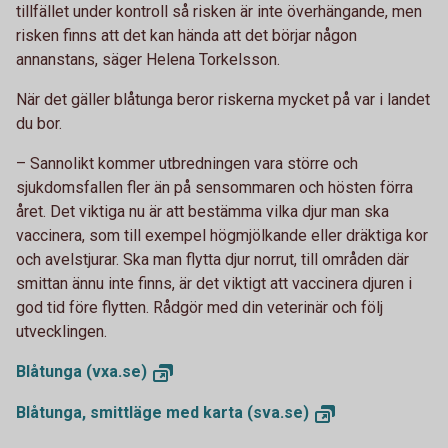
tillfället under kontroll så risken är inte överhängande, men
risken finns att det kan hända att det börjar någon
annanstans, säger Helena Torkelsson.
När det gäller blåtunga beror riskerna mycket på var i landet
du bor.
–
Sannolikt kommer utbredningen vara större och
sjukdomsfallen fler än på sensommaren och hösten förra
året. Det viktiga nu är att bestämma vilka djur man ska
vaccinera, som till exempel högmjölkande eller dräktiga kor
och avelstjurar. Ska man flytta djur norrut, till områden där
smittan ännu inte finns, är det viktigt att vaccinera djuren i
god tid före flytten. Rådgör med din veterinär och följ
utvecklingen.
Blåtunga
(vxa.se)
Blåtunga, smittläge med karta
(sva.se)