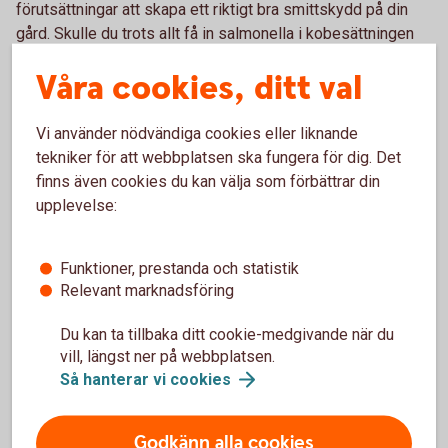
förutsättningar att skapa ett riktigt bra smittskydd på din
gård. Skulle du trots allt få in salmonella i kobesättningen
får du högre ersättning av staten om du är ansluten till
Våra cookies, ditt val
programmet, säger hon.
Den vanligaste smittkällan i djurbesättningar är nyinköpta
Vi använder nödvändiga cookies eller liknande
djur.
tekniker för att webbplatsen ska fungera för dig. Det
finns även cookies du kan välja som förbättrar din
– Eftersom det är en så stor riskfaktor är jag förvånad över
upplevelse:
att inte fler har striktare mottagningsrutiner. Smittsamma
sjukdomar är ett hot både mot djurhälsan, lönsamheten och i
förlängningen även livsmedelsförsörjningen. Med ganska
Funktioner, prestanda och statistik
enkla medel och lite professionell guidning kan man
Relevant marknadsföring
komma långt, säger hon.
Du kan ta tillbaka ditt cookie-medgivande när du
vill, längst ner på webbplatsen.
Så hanterar vi
cookies
Godkänn alla cookies