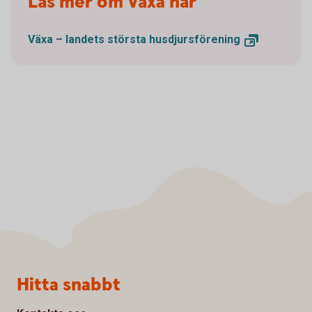
Läs mer om Växa här
Växa – landets största
husdjursförening
Sidfot
Hitta snabbt