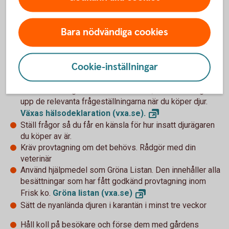
Helenas tips för ett bättre
Bara nödvändiga cookies
smittskydd
Cookie-inställningar
Skaffa strikta mottagningsrutiner för nya djur, och följ
dem
Använd framtagna hälsodeklarationer, så att du fångar
upp de relevanta frågeställningarna när du köper djur.
Växas hälsodeklaration
(vxa.se).
Ställ frågor så du får en känsla för hur insatt djurägaren
du köper av är.
Kräv provtagning om det behövs. Rådgör med din
veterinär
Använd hjälpmedel som Gröna Listan. Den innehåller alla
besättningar som har fått godkänd provtagning inom
Frisk ko.
Gröna listan
(vxa.se)
Sätt de nyanlända djuren i karantän i minst tre veckor
Håll koll på besökare och förse dem med gårdens