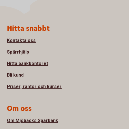
Sidfot
Hitta snabbt
Kontakta oss
Spärrhjälp
Hitta bankkontoret
Bli kund
Priser, räntor och kurser
Om oss
Om Mjöbäcks Sparbank