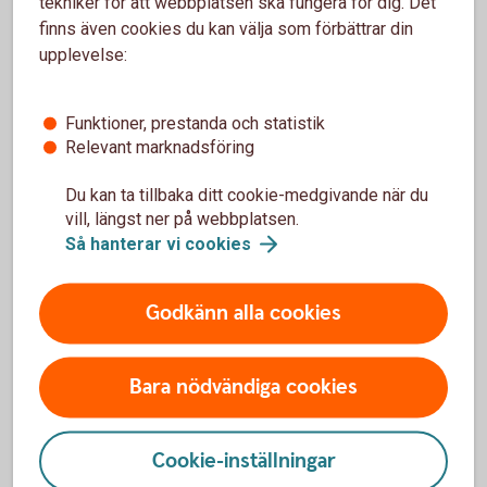
tekniker för att webbplatsen ska fungera för dig. Det
finns även cookies du kan välja som förbättrar din
upplevelse:
Funktioner, prestanda och statistik
Har olyckan varit framme?
Relevant marknadsföring
Här kan du göra din anmälan och ansöka om
Du kan ta tillbaka ditt cookie-medgivande när du
ersättning.
vill, längst ner på webbplatsen.
Så hanterar vi
cookies
Skadeanmälan – anmäl
skada
Godkänn alla cookies
Bara nödvändiga cookies
Mer information
Vi är försäkringsförmedlare
Cookie-inställningar