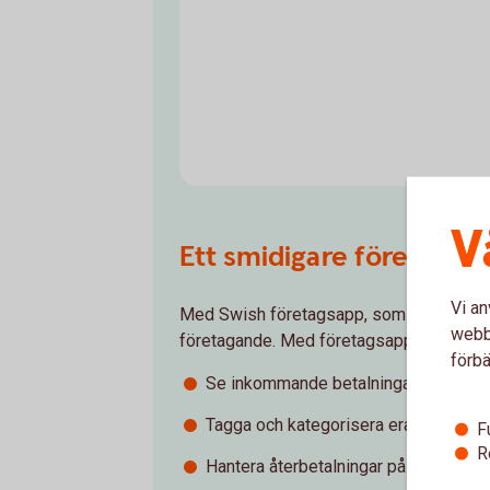
V
Ett smidigare företaga
Vi an
Med Swish företagsapp, som är ett kompl
webbp
företagande. Med företagsappen kan ni g
förbä
Se inkommande betalningar i realtid.
Tagga och kategorisera era betalninga
F
R
Hantera återbetalningar på ett smidigt