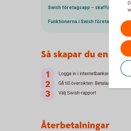
D
Swish företagsapp – skaffa appen o
w
Funktionerna i Swish företagsapp – d
Så skapar du en Swi
Logga in i internetbanken
Gå till översikten: Betala/överföra 
Välj Swish-rapport
Återbetalningar